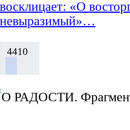
восклицает: «О востор
невыразимый»…
4410