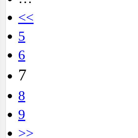
<<
5
6
7
8
9
>>