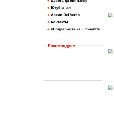
◄
Дарога да святыняў
◄
Ютубканал
◄
Архив Dei Verbo
◄
Контакты
◄
«Поддержите наш проект!»
Рекомендуем