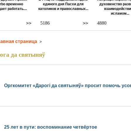
rbo временно
единого дня Пасхи для
духовенство разв
ает работать....
католиков и православных...
взаимодействи
исламом...
5186
4880
>>
>>
лавная страница
>
ога да святыняў
Оргкомитет «Дарогі да святыняў» просит помочь ус
25 лет в пути: воспоминание четвёртое