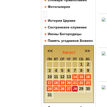
◄
Словарь Православия
◄
Фотогалерея
◄
История Церкви
◄
Сестринское служение
◄
Иконы Богородицы
◄
Память угодников Божиих
<<
>>
Август
ПН
ВТ
СР
ЧТ
ПТ
СБ
ВС
1
2
3
4
5
6
7
8
9
10
11
12
13
14
15
16
17
18
19
20
21
22
23
24
25
26
27
28
29
30
31