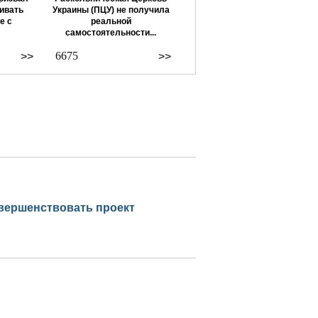
ивать
Украины (ПЦУ) не получила
е с
реальной
самостоятельности...
6675
>>
>>
овершенствовать проект