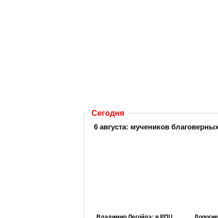
Сегодня
6 августа:
мучеников благоверных 
Владимир Легойда: в РПЦ
Дорогие