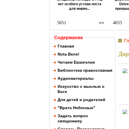
нет особого устава поста
Deive
для мирян...
прекращ
5651
4655
>>
Содержание
Г
◄
Главная
Дар
◄
Nota Bene!
◄
Читаем Евангелие
◄
Библиотека православная
◄
Аудиоматериалы
◄
Искусство с мыслью о
Боге
◄
Для детей и родителей
◄
"Врата Небесные"
◄
Задать вопрос
священнику