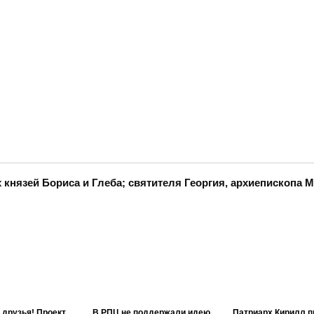
князей Бориса и Глеба; святителя Георгия, архиепископа 
 друзья! Проект
В РПЦ не поддержали идею
Патриарх Кирилл п