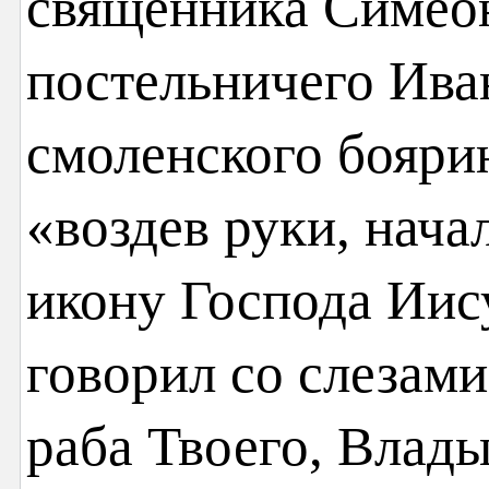
священника Симеон
постельничего Ива
смоленского бояри
«воздев руки, нача
икону Господа Иис
говорил со слезам
раба Твоего, Влады