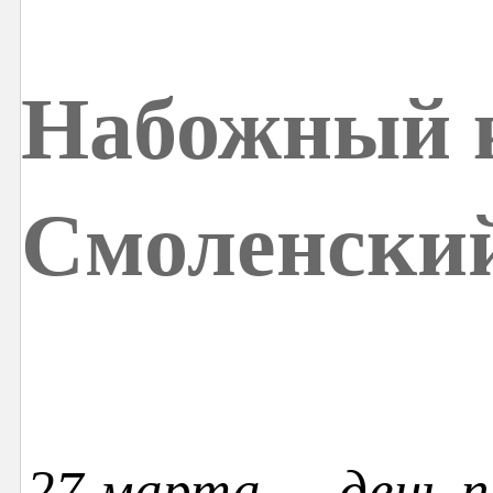
Набожный 
Смоленски
27 марта — день п