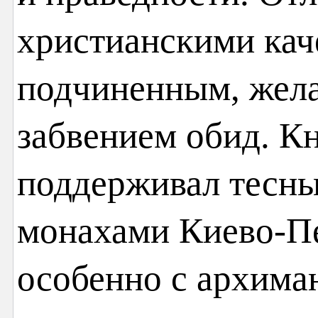
христианскими кач
подчиненным, жела
забвением обид. Кн
поддерживал тесны
монахами Киево-Пе
особенно с архима