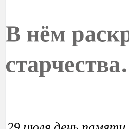
В нём раск
старчеств
29 июля день памяти