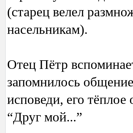
(старец велел размнож
насельникам).
Отец Пётр вспоминае
запомнилось общение
исповеди, его тёплое
“Друг мой...”