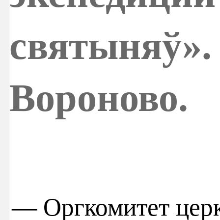
святыняў».
Вороново.
— Оргкомитет церк