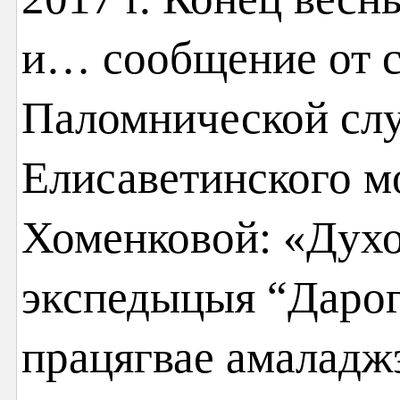
и… сообщение от 
Паломнической сл
Елисаветинского м
Хоменковой: «Духо
экспедыцыя “Дарог
працягвае амаладж