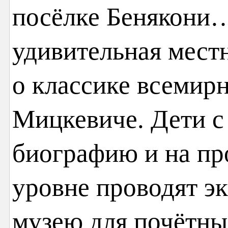
посёлке Бенякони…
удивительная мест
о классике всемир
Мицкевиче. Дети с
биографию и на п
уровне проводят э
музею для почётны