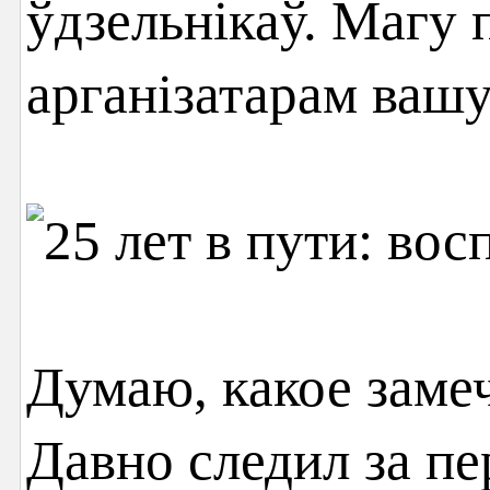
ўдзельнікаў. Магу 
арганізатарам ваш
Думаю, какое заме
Давно следил за п