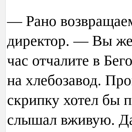
— Рано возвращаем
директор. — Вы же 
час отчалите в Бег
на хлебозавод. Пр
скрипку хотел бы п
слышал вживую. Да