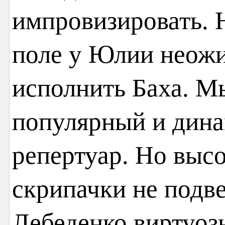
импровизировать. 
поле у Юлии неож
исполнить Баха. М
популярный и дин
репертуар. Но выс
скрипачки не подв
Лебеденко виртуоз