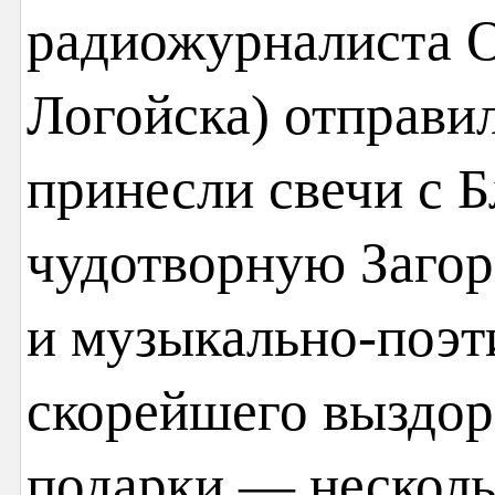
радиожурналиста О
Логойска) отправи
принесли свечи с 
чудотворную Заго
и музыкально-поэт
скорейшего выздор
подарки — несколь