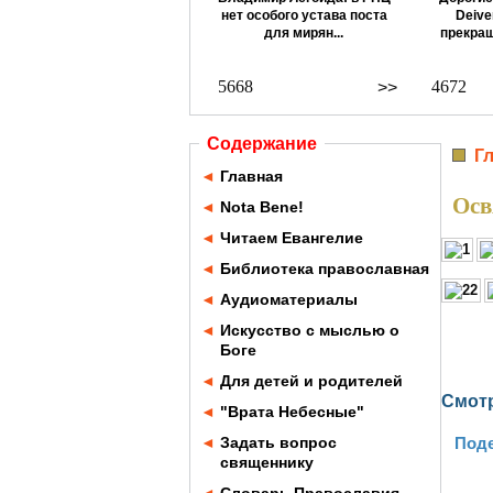
нет особого устава поста
Deive
для мирян...
прекращ
5668
4672
>>
Содержание
Г
◄
Главная
Осв
◄
Nota Bene!
◄
Читаем Евангелие
◄
Библиотека православная
◄
Аудиоматериалы
◄
Искусство с мыслью о
Боге
◄
Для детей и родителей
Cмотр
◄
"Врата Небесные"
◄
Задать вопрос
Поде
священнику