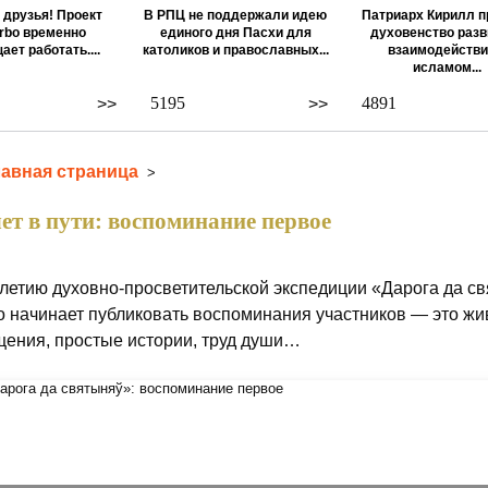
 друзья! Проект
В РПЦ не поддержали идею
Патриарх Кирилл п
rbo временно
единого дня Пасхи для
духовенство разв
ает работать....
католиков и православных...
взаимодействи
исламом...
5195
4891
>>
>>
лавная страница
>
лет в пути: воспоминание первое
-летию духовно-просветительской экспедиции «Дарога да с
o начинает публиковать воспоминания участников — это 
ения, простые истории, труд души…