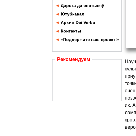
◄
Дарога да святыняў
◄
Ютубканал
◄
Архив Dei Verbo
◄
Контакты
◄
«Поддержите наш проект!»
Рекомендуем
Науч
куль
приу
точк
очен
позв
их. 
ламп
кров
веро