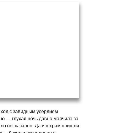
иход с завидным усердием
но — глухая ночь давно маячила за
ло несказанно. Да и в храм пришли
ает… Каждая экспедиция с