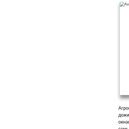
Агро
дожи
окна
семь