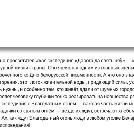
но-просветительская экспедиция «Дарога да святыняў» — 
турной жизни страны. Оно является одним из главных звень
роченного ко Дню белорусской письменности. А что оно зна
и зрения, это глоток живительной воды, придающий силы, у
ь нужны, и особенно тем, кто живёт вдали от шумных горо
оляет человеку глубинки тонко реагировать на новшества р
А экспедиция с Благодатным огнём — важная часть жизни мн
адники со святым огнём — везде их ждут, встречают хлебом
. Ах, как ждут Благодатный огонь люди в любом уголке Бела
исповедания!