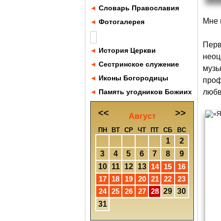
◄
Словарь Православия
Мне 
◄
Фотогалерея
Перв
◄
История Церкви
неоц
◄
Сестринское служение
музы
◄
Иконы Богородицы
проф
◄
Память угодников Божиих
любв
<<
>>
Август
ПН
ВТ
СР
ЧТ
ПТ
СБ
ВС
1
2
3
4
5
6
7
8
9
10
11
12
13
14
15
16
17
18
19
20
21
22
23
24
25
26
27
28
29
30
31