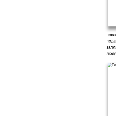
покл
поде
запл
людя