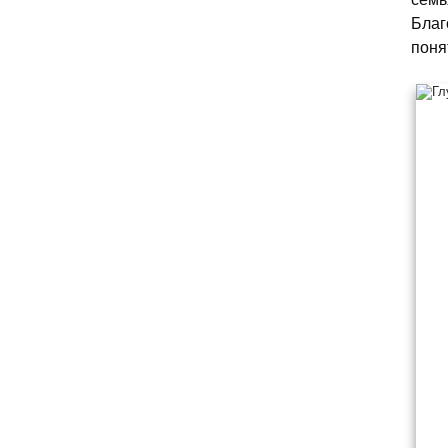
Благ
поня