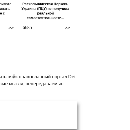
ризвал
Раскольническая Церковь
ивать
Украины (ПЦУ) не получила
е с
реальной
самостоятельности...
6685
>>
>>
вятыняў» православный портал Dei
живые мысли, непередаваемые