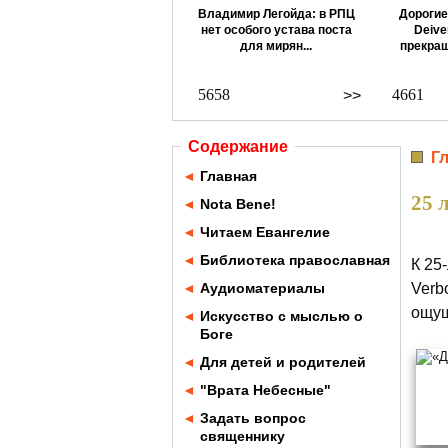
Владимир Легойда: в РПЦ
Дорогие
нет особого устава поста
Deive
для мирян...
прекращ
5658
4661
>>
Содержание
Г
◄
Главная
25 
◄
Nota Bene!
◄
Читаем Евангелие
◄
Библиотека православная
К 25
◄
Аудиоматериалы
Verb
ощущ
◄
Искусство с мыслью о
Боге
◄
Для детей и родителей
◄
"Врата Небесные"
◄
Задать вопрос
священнику