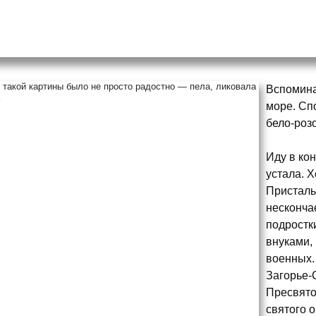
Вспомина
море. Сп
бело-розо
Иду в кон
устала. 
Присталь
несконча
подростк
внуками,
военных.
Загорье-
Пресвято
святого о