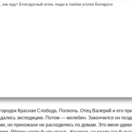
городок Красная Слобода. Полночь. Отец Валерий и его пр
дались экспедицию. Потом — молебен. Закончился он позд
ми, но прихожане не расходились по домам. Это меня удиви
ями. Яблоку негде было упасть. Конечно, не везде так быв