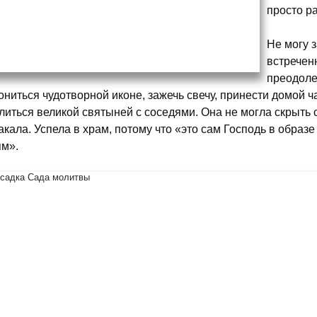
просто р
Не могу 
встречен
преодоле
ониться чудотворной иконе, зажечь свечу, принести домой ч
литься великой святыней с соседями. Она не могла скрыть 
акала. Успела в храм, потому что «это сам Господь в образ
м».