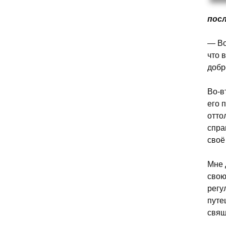
посл
— Во
что 
добр
Во-в
его 
отто
спра
своё
Мне 
свою
регу
путе
свящ