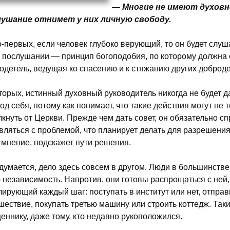
— Многие не имеют духовно
ушание отнимет у них личную свободу.
-первых, если человек глубоко верующий, то он будет слушат
в послушании — принцип богоподобия, по которому должна 
одетель, ведущая ко спасению и к стяжанию других доброд
торых, истинный духовный руководитель никогда не будет д
под себя, потому как понимает, что такие действия могут не т
лкнуть от Церкви. Прежде чем дать совет, он обязательно сп
вляться с проблемой, что планирует делать для разрешения
 мнение, подскажет пути решения.
думается, дело здесь совсем в другом. Люди в большинстве 
 независимость. Напротив, они готовы распрощаться с ней
лирующий каждый шаг: поступать в институт или нет, отправ
шествие, покупать третью машину или строить коттедж. Та
еннику, даже тому, кто недавно рукоположился.