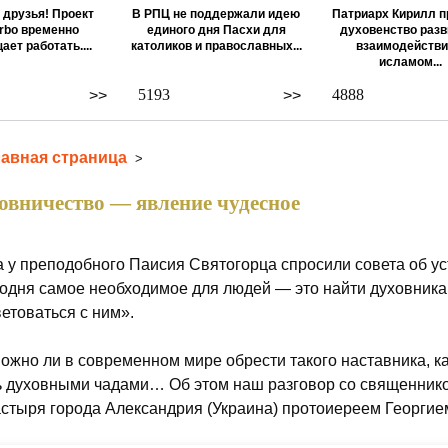
 друзья! Проект
В РПЦ не поддержали идею
Патриарх Кирилл п
rbo временно
единого дня Пасхи для
духовенство разв
ает работать....
католиков и православных...
взаимодействи
исламом...
5193
4888
>>
>>
лавная страница
>
овничество — явление чудесное
а у преподобного Паисия Святогорца спросили совета об ус
одня самое необходимое для людей — это найти духовника,
ветоваться с ним».
ожно ли в современном мире обрести такого наставника, ка
ь духовными чадами… Об этом наш разговор со священник
стыря города Александрия (Украина) протоиереем Георгие