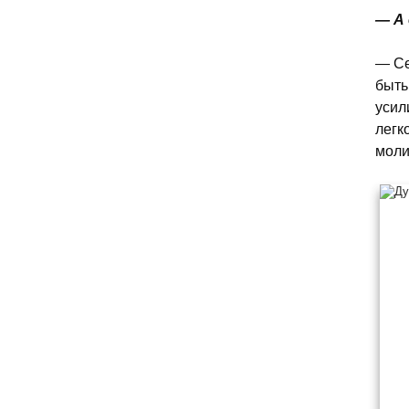
— А 
— Се
быть
усил
легк
моли