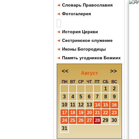
◄
Словарь Православия
◄
Фотогалерея
◄
История Церкви
◄
Сестринское служение
◄
Иконы Богородицы
◄
Память угодников Божиих
<<
>>
Август
ПН
ВТ
СР
ЧТ
ПТ
СБ
ВС
1
2
3
4
5
6
7
8
9
10
11
12
13
14
15
16
17
18
19
20
21
22
23
24
25
26
27
28
29
30
31