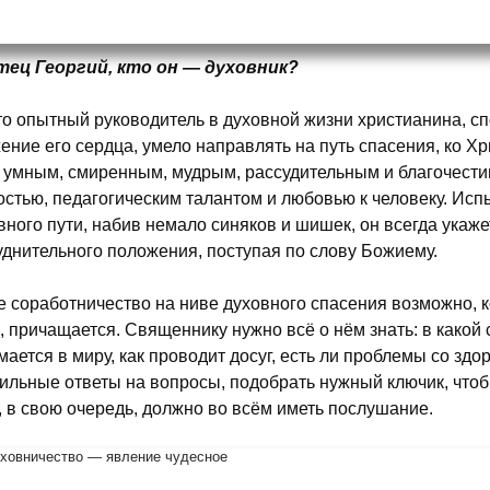
ец Георгий, кто он — духовник?
о опытный руководитель в духовной жизни христианина, с
ение его сердца, умело направлять на путь спасения, ко Х
 умным, смиренным, мудрым, рассудительным и благочест
остью, педагогическим талантом и любовью к человеку. Исп
вного пути, набив немало синяков и шишек, он всегда укаж
уднительного положения, поступая по слову Божиему.
е соработничество на ниве духовного спасения возможно, 
, причащается. Священнику нужно всё о нём знать: в какой 
мается в миру, как проводит досуг, есть ли проблемы со здо
ильные ответы на вопросы, подобрать нужный ключик, чтоб
, в свою очередь, должно во всём иметь послушание.