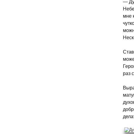
— Ду
Небе
мне 
чутк
можн
Неск
Став
може
Геро
раз 
Выра
мату
духо
добр
дела