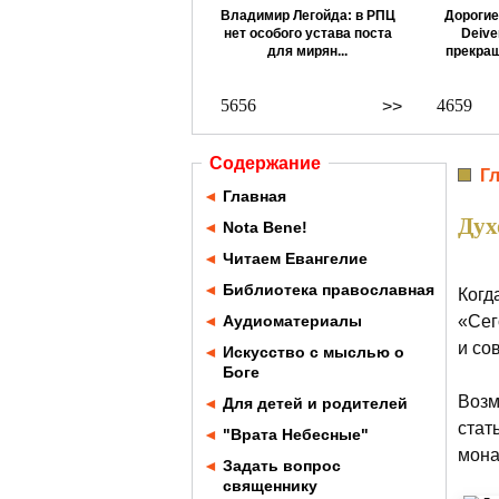
Владимир Легойда: в РПЦ
Дорогие
нет особого устава поста
Deive
для мирян...
прекращ
5656
4659
>>
Содержание
Г
◄
Главная
Дух
◄
Nota Bene!
◄
Читаем Евангелие
◄
Библиотека православная
Когд
◄
Аудиоматериалы
«Сег
и со
◄
Искусство с мыслью о
Боге
Возм
◄
Для детей и родителей
стат
◄
"Врата Небесные"
мона
◄
Задать вопрос
священнику