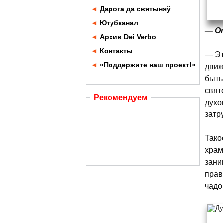
◄
Дарога да святыняў
◄
Ютубканал
— От
◄
Архив Dei Verbo
◄
Контакты
— Эт
◄
«Поддержите наш проект!»
движ
быть
свят
Рекомендуем
духо
затр
Тако
храм
зани
прав
чадо