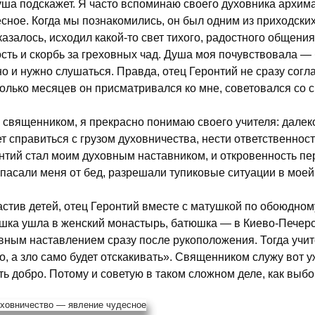
ша подскажет. Я часто вспоминаю своего духовника архим
сное. Когда мы познакомились, он был одним из приходских 
казалось, исходил какой-то свет тихого, радостного общения
ость и скорбь за греховных чад. Душа моя почувствовала —
о и нужно слушаться. Правда, отец Геронтий не сразу согл
олько месяцев он присматривался ко мне, советовался со 
 священником, я прекрасно понимаю своего учителя: дале
т справиться с грузом духовничества, нести ответственност
нтий стал моим духовным наставником, и откровенность пе
спасали меня от бед, разрешали тупиковые ситуации в моей
стив детей, отец Геронтий вместе с матушкой по обоюдно
шка ушла в женский монастырь, батюшка — в Киево-Печерск
вным наставлением сразу после рукоположения. Тогда учит
о, а зло само будет отскакивать». Священником служу вот у
ть добро. Потому и советую в таком сложном деле, как выб