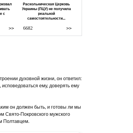
ризвал
Раскольническая Церковь
ивать
Украины (ПЦУ) не получила
е с
реальной
самостоятельности...
6682
>>
>>
троении духовной жизни, он ответил:
 исповедоваться ему, доверять ему
ким он должен быть, и готовы ли мы
ом Свято-Покровского мужского
м Полтавцем.