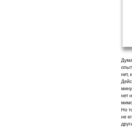
Дума
опыт
нет,
Дейс
мину
нет 
мимо
Но т
не е
друг