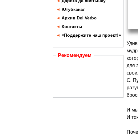
◄
Дарога да святыняў
◄
Ютубканал
◄
Архив Dei Verbo
◄
Контакты
◄
«Поддержите наш проект!»
Удив
мудр
Рекомендуем
кото
для 
свои
С. П
разу
брос
И мы
И то
Поче