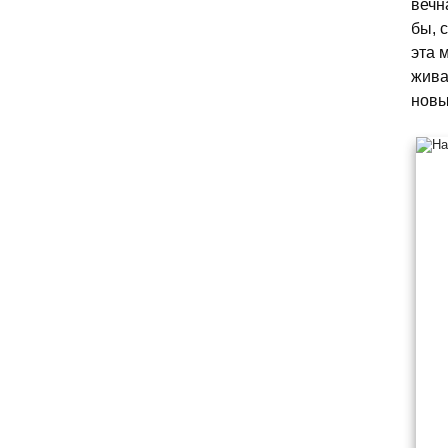
вечн
бы, 
эта 
жива
новы