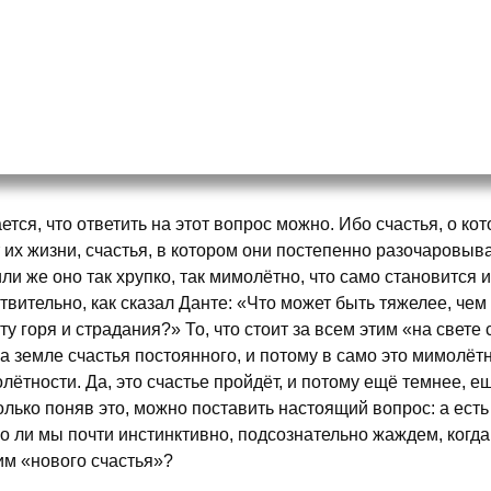
ется, что ответить на этот вопрос можно. Ибо счастья, о ко
 их жизни, счастья, в котором они постепенно разочаровыва
 или же оно так хрупко, так мимолётно, что само становится
твительно, как сказал Данте: «Что может быть тяжелее, че
ту горя и страдания?» То, что стоит за всем этим «на свете с
на земле счастья постоянного, и потому в само это мимолёт
лётности. Да, это счастье пройдёт, и потому ещё темнее, е
олько поняв это, можно поставить настоящий вопрос: а есть
го ли мы почти инстинктивно, подсознательно жаждем, когд
им «нового счастья»?