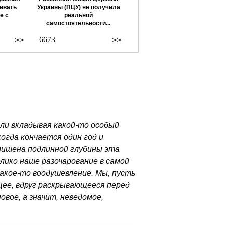
ивать
Украины (ПЦУ) не получила
е с
реальной
самостоятельности...
6673
>>
>>
 ли вкладывая какой-то особый
когда кончается один год и
и лишена подлинной глубины эта
лико наше разочарование в самой
акое-то воодушевление. Мы, пусть
щее, вдруг раскрывающееся перед
овое, а значит, неведомое,