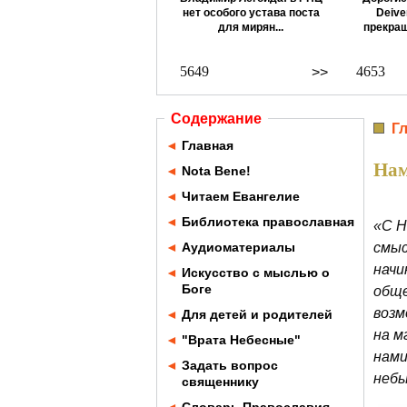
нет особого устава поста
Deive
для мирян...
прекращ
5649
4653
>>
Содержание
Г
◄
Главная
Нам
◄
Nota Bene!
◄
Читаем Евангелие
◄
Библиотека православная
«С Н
◄
Аудиоматериалы
смыс
начи
◄
Искусство с мыслью о
Боге
обще
возм
◄
Для детей и родителей
на м
◄
"Врата Небесные"
нами
◄
Задать вопрос
небы
священнику