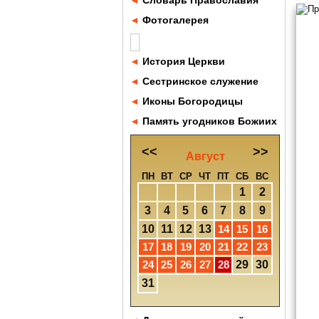
◄
Словарь Православия
◄
Фотогалерея
◄
История Церкви
◄
Сестринское служение
◄
Иконы Богородицы
◄
Память угодников Божиих
<<
>>
Август
ПН
ВТ
СР
ЧТ
ПТ
СБ
ВС
1
2
3
4
5
6
7
8
9
10
11
12
13
14
15
16
17
18
19
20
21
22
23
24
25
26
27
28
29
30
31