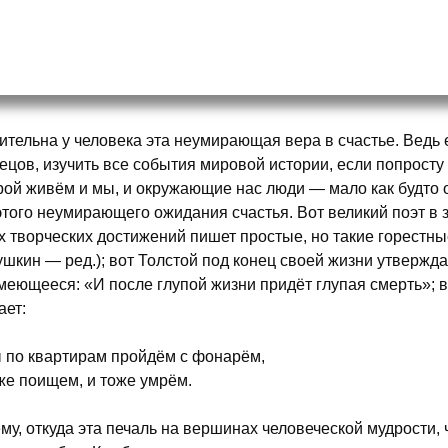
ительна у человека эта неумирающая вера в счастье. Ведь 
ецов, изучить все события мировой истории, если попросту
рой живём и мы, и окружающие нас люди — мало как будто 
этого неумирающего ожидания счастья. Вот великий поэт в 
х творческих достижений пишет простые, но такие горестные
ушкин — ред.); вот Толстой под конец своей жизни утвержда
меющееся: «И после глупой жизни придёт глупая смерть»; в
ает:
 по квартирам пройдём с фонарём,
же поищем, и тоже умрём.
му, откуда эта печаль на вершинах человеческой мудрости, 