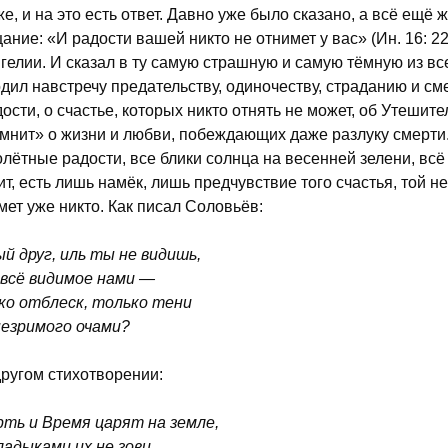
же, и на это есть ответ. Давно уже было сказано, а всё ещё 
ание: «И радости вашей никто не отнимет у вас» (Ин. 16: 22)
гелии. И сказал в ту самую страшную и самую тёмную из все
дил навстречу предательству, одиночеству, страданию и сме
дости, о счастье, которых никто отнять не может, об Утешит
мнит» о жизни и любви, побеждающих даже разлуку смерти
лётные радости, все блики солнца на весенней зелени, всё т
ит, есть лишь намёк, лишь предчувствие того счастья, той 
мет уже никто. Как писал Соловьёв:
й друг, иль ты не видишь,
всё видимое нами —
ко отблеск, только тени
езримого очами?
другом стихотворении:
ть и Время царят на земле,
ладыками их не зови,