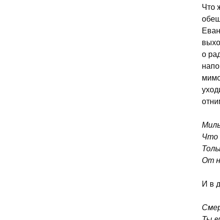
Что 
обещ
Еван
выхо
о ра
напо
мимо
уход
отни
Милы
Что 
Толь
От н
И в 
Смер
Ты в