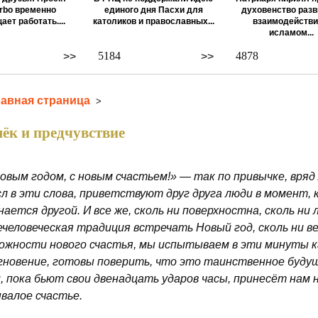
rbo временно
единого дня Пасхи для
духовенство разв
ает работать....
католиков и православных...
взаимодействи
исламом...
5184
4878
>>
>>
лавная страница
>
ёк и предчувствие
овым годом, с новым счастьем!» — так по привычке, вряд
л в эти слова, приветствуют друг друга люди в момент, 
нается другой. И все же, сколь ни поверхностна, сколь н
человеческая традиция встречать Новый год, сколь ни ве
ожности нового счастья, мы испытываем в эти минуты к
гновение, готовы поверить, что это таинственное буду
, пока бьют свои двенадцать ударов часы, принесёт нам н
валое счастье.