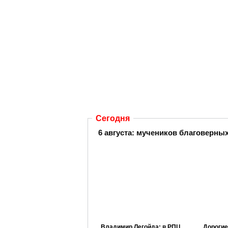
Сегодня
6 августа:
мучеников благоверных 
Владимир Легойда: в РПЦ
Дорогие