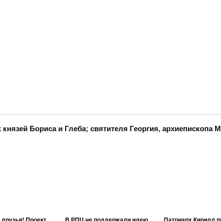
князей Бориса и Глеба; святителя Георгия, архиепископа 
 друзья! Проект
В РПЦ не поддержали идею
Патриарх Кирилл п