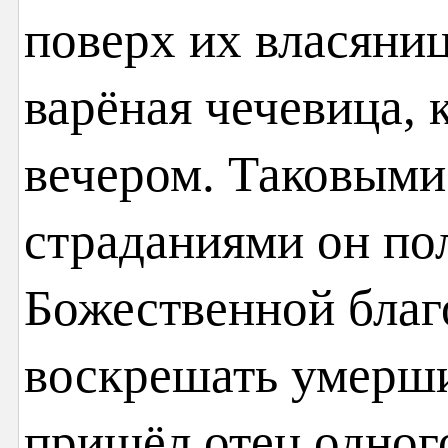
поверх их власяни
варёная чечевица,
вечером. Таковыми
страданиями он по
Божественной благо
воскрешать умерш
пришёл отец одног