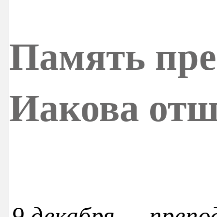
Память пре
Иакова от
9 декабря — препо