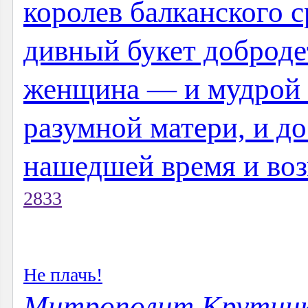
королев балканского с
дивный букет добродет
женщина — и мудрой 
разумной матери, и до
нашедшей время и воз
2833
Не плачь!
Митрополит Крутицк