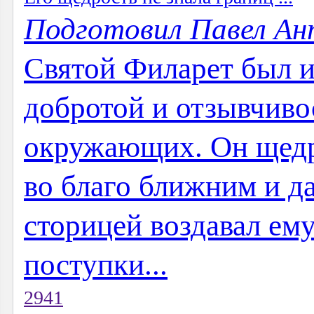
Подготовил Павел Ан
Святой Филарет был 
добротой и отзывчив
окружающих. Он щедро
во благо ближним и д
сторицей воздавал ему
поступки...
2941