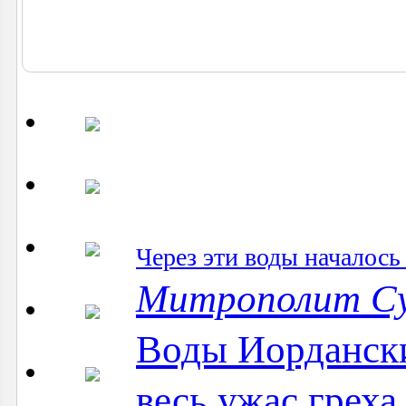
Через эти воды началось
Митрополит С
Воды Иордански
весь ужас греха