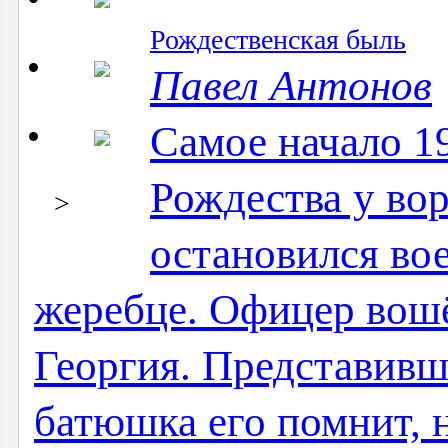
Рождественская быль
Павел Антонов
Самое начало 19
Рождества у во
>
остановился во
жеребце. Офицер вошё
Георгия. Представивши
батюшка его помнит, н