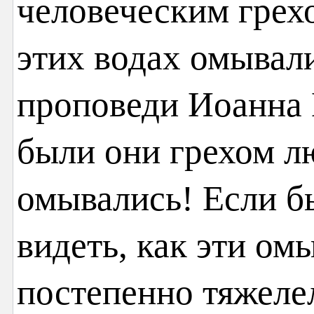
человеческим грех
этих водах омывал
проповеди Иоанна 
были они грехом л
омывались! Если б
видеть, как эти о
постепенно тяжеле