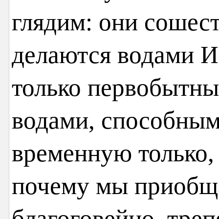
глядим: они сошес
делаются водами 
только первобытны
водами, способным
временную только,
почему мы приобщ
благоговейно, треп