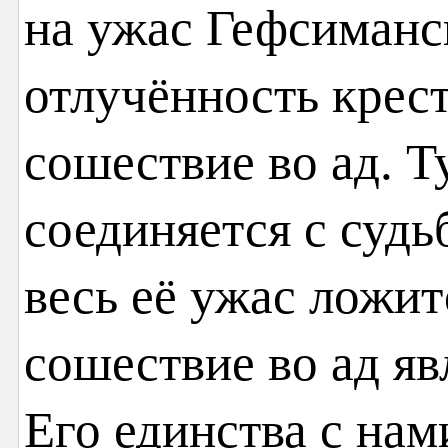
на ужас Гефсиманск
отлучённость крест
сошествие во ад. Т
соединяется с судь
весь её ужас ложит
сошествие во ад яв
Его единства с нам