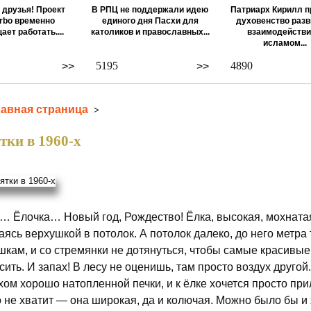
 друзья! Проект
В РПЦ не поддержали идею
Патриарх Кирилл п
rbo временно
единого дня Пасхи для
духовенство разв
ает работать....
католиков и православных...
взаимодействи
исламом...
5195
4890
>>
>>
лавная страница
>
тки в 1960-х
… Ёлочка… Новый год, Рождество! Ёлка, высокая, мохнатая
аясь верхушкой в потолок. А потолок далеко, до него метра 
шкам, и со стремянки не дотянуться, чтобы самые красивые
сить. И запах! В лесу не оценишь, там просто воздух другой
хом хорошо натопленной печки, и к ёлке хочется просто прил
о не хватит — она широкая, да и колючая. Можно было бы и 