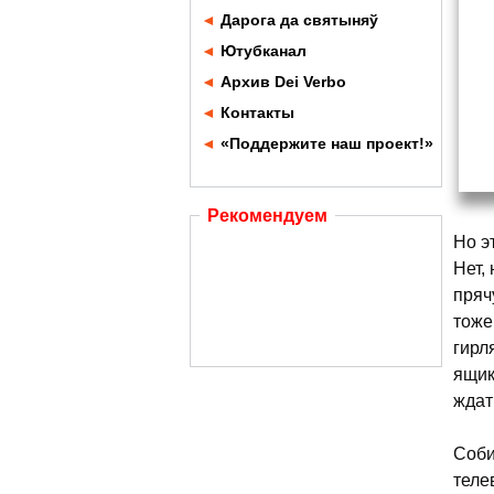
◄
Дарога да святыняў
◄
Ютубканал
◄
Архив Dei Verbo
◄
Контакты
◄
«Поддержите наш проект!»
Рекомендуем
Но э
Нет,
пряч
тоже
гирл
ящик
ждат
Соби
теле