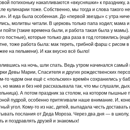
овой потихоньку накапливаются «вкусняшки» к празднику, а
ле кулинарии тоже. Собственно, мы тогда и слова такого не
ья». И еда была особенная. До «первой звезды» с утра ничег
лись, молитвы читали. В церковь только папа ходил; мама и
и пойти (такие времена были, и работа такая была у мамы)
ого постные), которые только два раза в год готовились (ещ
тне, тоже работа была: мак тереть, грибной фарш с рисом в
жее на пельмени). И как вкусно всё было!
лившись на ночь, шли спать. Ведь утром начинался самый
рки Девы Марии, Спасителя и других рождественских перс
им-то чудом они ещё с «польских» времён сохранились у баб
, но мама и без неё рассказывала так, что мы слушали, ды
ельница). А потом праздник за столом, на котором пышные 
рной пудрой, особенно притягивали наше внимание. И, кон
тный угол. Кому-то из нас, детей, выпадала честь доставать 
тывать послания от Деда Мороза. Через два дня — в школу, 
ть и поздравлять друзей и знакомых!