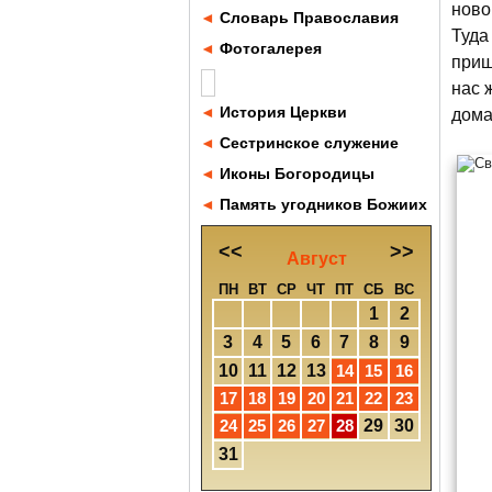
ново
◄
Словарь Православия
Туда
◄
Фотогалерея
приш
нас 
◄
История Церкви
дома
◄
Сестринское служение
◄
Иконы Богородицы
◄
Память угодников Божиих
<<
>>
Август
ПН
ВТ
СР
ЧТ
ПТ
СБ
ВС
1
2
3
4
5
6
7
8
9
10
11
12
13
14
15
16
17
18
19
20
21
22
23
24
25
26
27
28
29
30
31