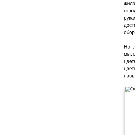
жила
горо
рука
дост
обор
Но г
мы, 
цвет
цвет
навы