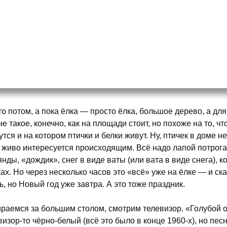
то потом, а пока ёлка — просто ёлка, большое дерево, а для
 не такое, конечно, как на площади стоит, но похоже на то, ч
утся и на котором птички и белки живут. Ну, птичек в доме нет
 живо интересуется происходящим. Всё надо лапой потрогат
янды, «дождик», снег в виде ваты (или вата в виде снега), 
ах. Но через несколько часов это «всё» уже на ёлке — и ск
ь, но Новый год уже завтра. А это тоже праздник.
раемся за большим столом, смотрим телевизор. «Голубой ог
визор-то чёрно-белый (всё это было в конце 1960-х), но пе