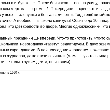
 зима в избушке…». После боя часов — все на улицу, точнее
дским меркам — огромный. Посередине — крепость из льда и
х у всех — хлопушки и бенгальские огни. Тогда ещё китайско
аточно. А вообще — в школе каникулы! Обычно до 10 января.
она, кто где) крепости во дворе. Многие одноклассники, кто 
лавный праздник ещё впереди. Что-то приготовить, что-то с
школьники, новогоднюю «газету» редактируем. В двух экзем
ными карандашами. В ней последние «новости», пожелания,
ных журналов, даже стихи сочиняли (мама — учительница р
ки не только чужим детям, но и своим).