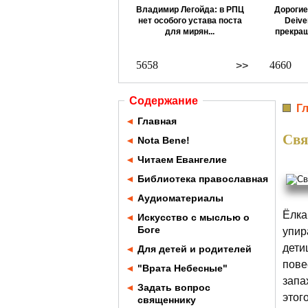
Владимир Легойда: в РПЦ
Дорогие
нет особого устава поста
Deive
для мирян...
прекращ
5658
4660
>>
Содержание
Г
◄
Главная
Свя
◄
Nota Bene!
◄
Читаем Евангелие
◄
Библиотека православная
◄
Аудиоматериалы
Ёлка
◄
Искусство с мыслью о
Боге
упир
дети
◄
Для детей и родителей
пове
◄
"Врата Небесные"
запа
◄
Задать вопрос
этог
священнику