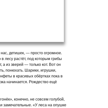
 нас, детишек, — просто огромное.
то в лесу растёт, под которым грибы
, а из зверей — только кот. Вот он
ь, понюхать. Шарики, игрушки,
конфеты в красивых обёртках пока в
азка начинается. Рождество ещё
онёк», конечно, не совсем голубой,
сни замечательные. «У леса на опушке