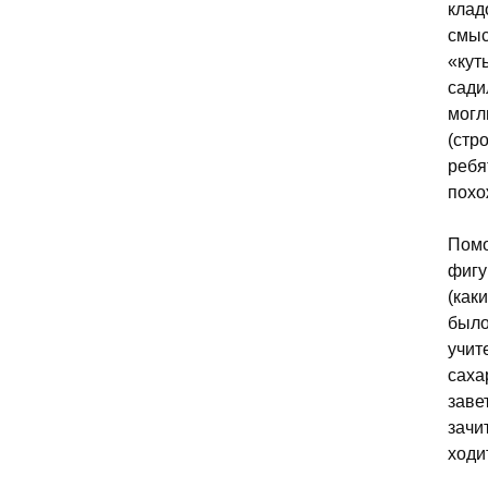
клад
смыс
«кут
сади
могл
(стр
ребя
похо
Помо
фигу
(как
было
учит
саха
заве
зачи
ходи