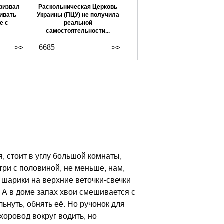
ризвал
Раскольническая Церковь
ивать
Украины (ПЦУ) не получила
е с
реальной
самостоятельности...
6685
>>
>>
, стоит в углу большой комнаты,
три с половиной, не меньше, нам,
 шарики на верхние веточки-свечки
. А в доме запах хвои смешивается с
ьнуть, обнять её. Но ручонок для
хоровод вокруг водить, но