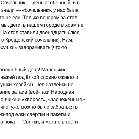
 Сочельник — день особенный, и в
 знали — «сочельник», у нас была
о не ели. Только вечером за стол
 мы, дети, в нашем городе в храм не
. На стол ставили двенадцать блюд
ё в Крещенский сочельник). Нам,
 «ушки» заворачивать (что-то
 волшебный день! Маленькие
онажей под ёлкой словно оживали
ушки-хозяйки). Нет, батлейки не
хание затаив (всё-таки Народная
пончики и «хворост», «заснеженные»
ечно, уже можно было забраться в
из-под ёлки свёртки и пакеты и
а пока — Святки, и можно в гости