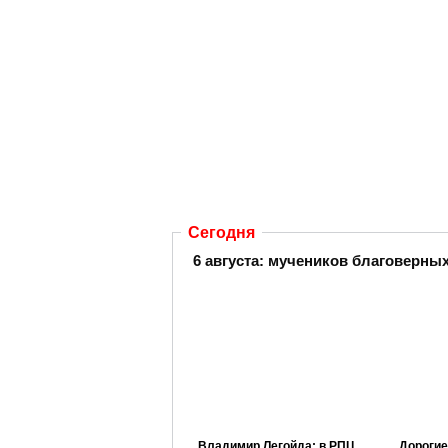
Сегодня
6 августа:
мучеников благоверных 
Владимир Легойда: в РПЦ
Дорогие