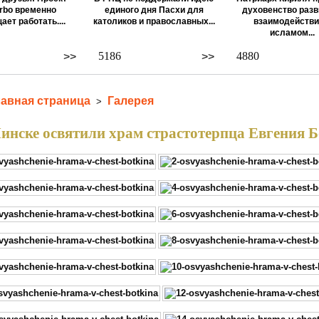
rbo временно
единого дня Пасхи для
духовенство разв
ает работать....
католиков и православных...
взаимодействи
исламом...
5186
4880
>>
>>
лавная страница
Галерея
>
инске освятили храм страстотерпца Евгения Бо