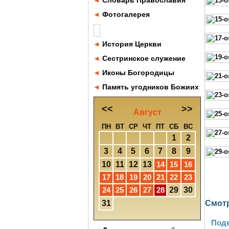
◄
Словарь Православия
◄
Фотогалерея
◄
История Церкви
◄
Сестринское служение
◄
Иконы Богородицы
◄
Память угодников Божиих
<<
>>
Август
ПН
ВТ
СР
ЧТ
ПТ
СБ
ВС
1
2
3
4
5
6
7
8
9
10
11
12
13
14
15
16
17
18
19
20
21
22
23
24
25
26
27
28
29
30
31
Cмотр
Поде