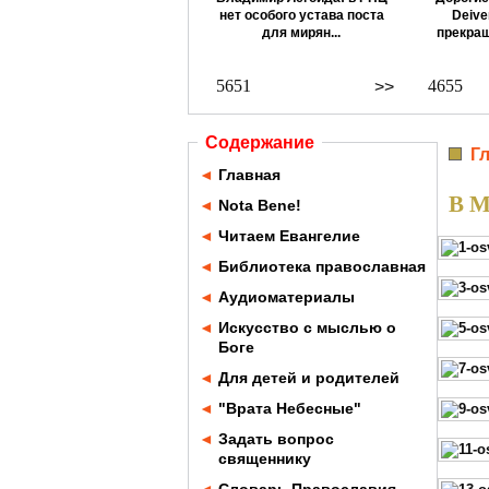
нет особого устава поста
Deive
для мирян...
прекращ
5651
4655
>>
Содержание
Г
◄
Главная
В М
◄
Nota Bene!
◄
Читаем Евангелие
◄
Библиотека православная
◄
Аудиоматериалы
◄
Искусство с мыслью о
Боге
◄
Для детей и родителей
◄
"Врата Небесные"
◄
Задать вопрос
священнику