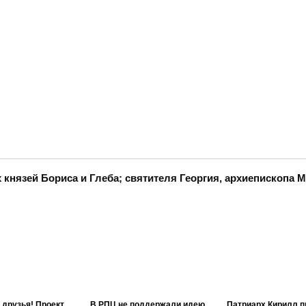
князей Бориса и Глеба; святителя Георгия, архиепископа 
 друзья! Проект
В РПЦ не поддержали идею
Патриарх Кирилл п