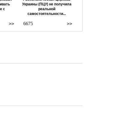
ивать
Украины (ПЦУ) не получила
е с
реальной
самостоятельности...
6675
>>
>>