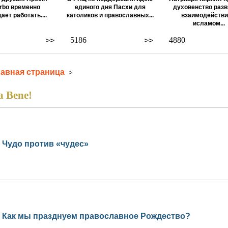
rbo временно
единого дня Пасхи для
духовенство разв
ает работать....
католиков и православных...
взаимодействи
исламом...
5186
4880
>>
>>
лавная страница
>
a Bene!
Чудо против «чудес»
Как мы празднуем православное Рождество?