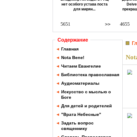
нет особого устава поста
Deive
для мирян...
прекращ
5651
4655
>>
Содержание
Г
◄
Главная
Not
◄
Nota Bene!
◄
Читаем Евангелие
◄
Библиотека православная
◄
Аудиоматериалы
◄
Искусство с мыслью о
Боге
◄
Для детей и родителей
◄
"Врата Небесные"
◄
Задать вопрос
священнику