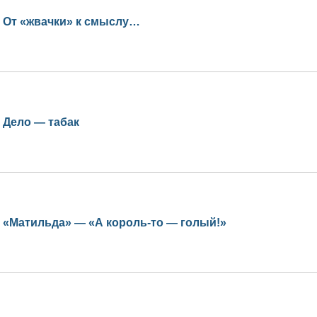
От «жвачки» к смыслу…
Дело — табак
«Матильда» — «А король-то — голый!»