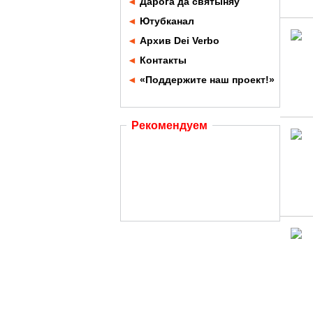
◄
Дарога да святыняў
◄
Ютубканал
◄
Архив Dei Verbo
◄
Контакты
◄
«Поддержите наш проект!»
Рекомендуем