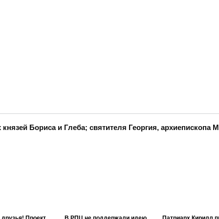
князей Бориса и Глеба; святителя Георгия, архиепископа 
 друзья! Проект
В РПЦ не поддержали идею
Патриарх Кирилл п