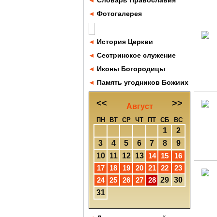
◄
Словарь Православия
◄
Фотогалерея
◄
История Церкви
◄
Сестринское служение
◄
Иконы Богородицы
◄
Память угодников Божиих
<<
>>
Август
ПН
ВТ
СР
ЧТ
ПТ
СБ
ВС
1
2
3
4
5
6
7
8
9
10
11
12
13
14
15
16
17
18
19
20
21
22
23
24
25
26
27
28
29
30
31