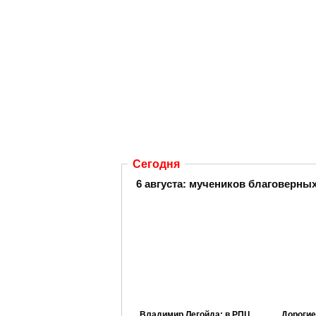
Сегодня
6 августа:
мучеников благоверных 
Владимир Легойда: в РПЦ
Дорогие