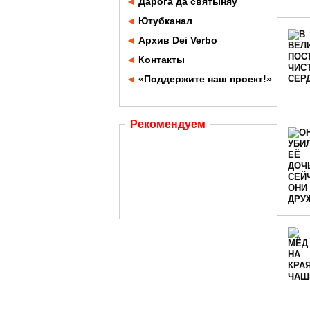
◄
Дарога да святыняў
◄
Ютубканал
◄
Архив Dei Verbo
◄
Контакты
◄
«Поддержите наш проект!»
Рекомендуем