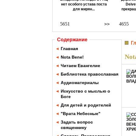
нет особого устава поста
Deive
для мирян...
прекращ
5651
4655
>>
Содержание
Г
◄
Главная
Not
◄
Nota Bene!
◄
Читаем Евангелие
◄
Библиотека православная
◄
Аудиоматериалы
◄
Искусство с мыслью о
Боге
◄
Для детей и родителей
◄
"Врата Небесные"
◄
Задать вопрос
священнику