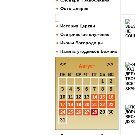
◄
Словарь Православия
◄
Фотогалерея
◄
История Церкви
◄
Сестринское служение
◄
Иконы Богородицы
◄
Память угодников Божиих
<<
>>
Август
ПН
ВТ
СР
ЧТ
ПТ
СБ
ВС
1
2
3
4
5
6
7
8
9
10
11
12
13
14
15
16
17
18
19
20
21
22
23
24
25
26
27
28
29
30
31