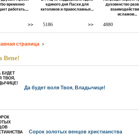
rbo временно
единого дня Пасхи для
духовенство разв
ает работать....
католиков и православных...
взаимодействи
исламом...
5186
4880
>>
>>
лавная страница
>
a Bene!
Да будет воля Твоя, Владычице!
Сорок золотых венцов христианства