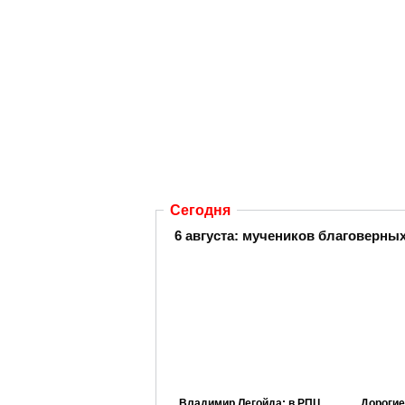
Сегодня
6 августа:
мучеников благоверных 
Владимир Легойда: в РПЦ
Дорогие