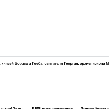
князей Бориса и Глеба; святителя Георгия, архиепископа 
 друзья! Проект
В РПЦ не поддержали идею
Патриарх Кирилл п