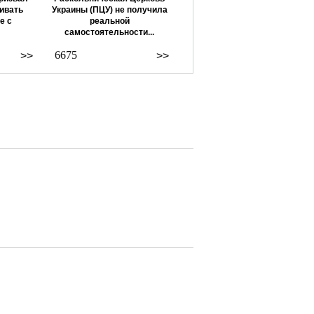
ивать
Украины (ПЦУ) не получила
е с
реальной
самостоятельности...
6675
>>
>>