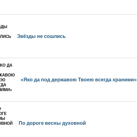
Звёзды не сошлись
«Яко да под державою Твоею всегда храними»
По дороге весны духовной