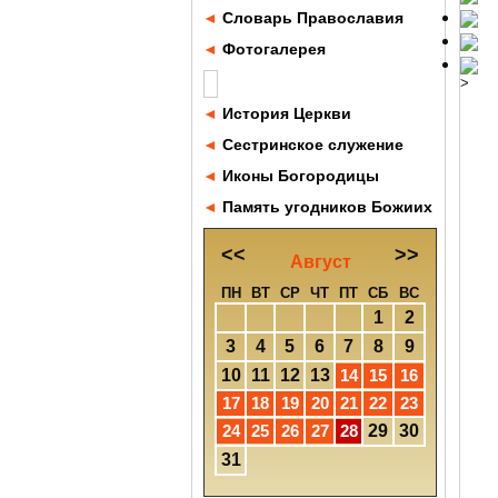
◄
Словарь Православия
◄
Фотогалерея
>
◄
История Церкви
◄
Сестринское служение
◄
Иконы Богородицы
◄
Память угодников Божиих
<<
>>
Август
ПН
ВТ
СР
ЧТ
ПТ
СБ
ВС
1
2
3
4
5
6
7
8
9
10
11
12
13
14
15
16
17
18
19
20
21
22
23
24
25
26
27
28
29
30
31