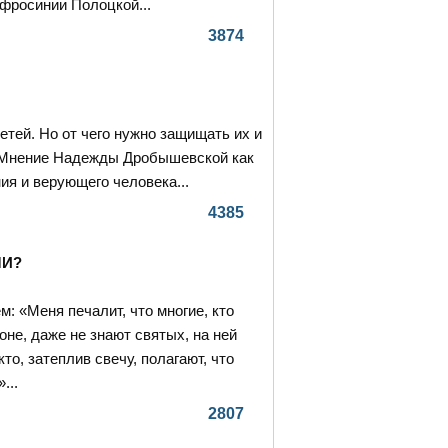
росинии Полоцкой...
3874
ей. Но от чего нужно защищать их и
? Мнение Надежды Дробышевской как
ия и верующего человека...
4385
ЧИ?
: «Меня печалит, что многие, кто
оне, даже не знают святых, на ней
о, затеплив свечу, полагают, что
...
2807