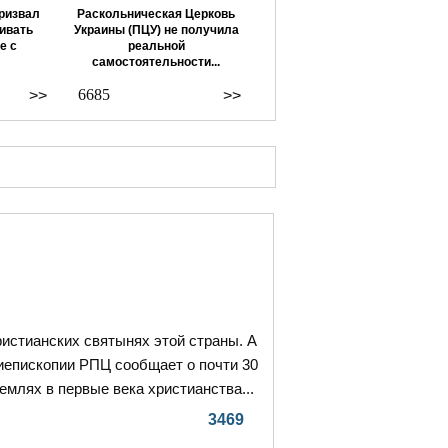
ризвал
Раскольническая Церковь
ивать
Украины (ПЦУ) не получила
е с
реальной
самостоятельности...
6685
>>
>>
ристианских святынях этой страны. А
иепископии РПЦ сообщает о почти 30
емлях в первые века христианства...
3469