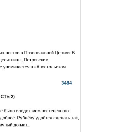
ых постов в Православной Церкви. В
десятницы, Петровским,
е упоминается в «Апостольском
3484
СТЬ 2)
не было следствием постепенного
одобное. Рублёву удаётся сделать так,
чный догмат...