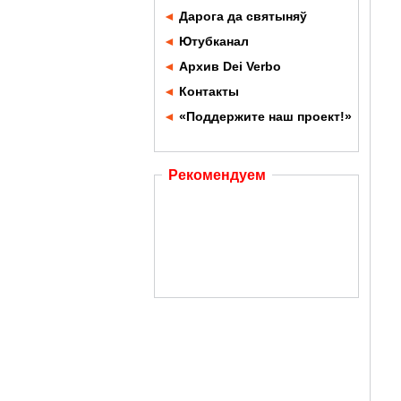
◄
Дарога да святыняў
◄
Ютубканал
◄
Архив Dei Verbo
◄
Контакты
◄
«Поддержите наш проект!»
Рекомендуем