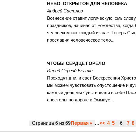
НЕБО, ОТКРЫТОЕ ДЛЯ ЧЕЛОВЕКА
Андрей Светлов
Вознесение ставит логическую, смыслову
праздников, начиная от Рождества, когда 
человеком как каждый из нас. Теперь Сы
прославил человеческое тело...
ЧТОБЫ СЕРДЦЕ ГОРЕЛО
Иерей Сергий Бегиян
Проходят дни, и свет Воскресения Христо
мы можем чувствовать опустошение и ду
каждый день мы чувствовали в себе Пасх
апостолы по дороге в Эммаус...
Страница 6 из 69
Первая «
…
<<
4
5
6
7
8