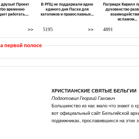
 друзья! Проект
В РПЦ не поддержали идею
Патриарх Кирилл п
rbo временно
единого дня Пасхи для
духовенство разв
ает работать....
католиков и православных...
взаимодействи
исламом...
5195
4891
>>
>>
а первой полосе
ХРИСТИАНСКИЕ СВЯТЫЕ БЕЛЬГИИ
Подготовил Георгий Гахович
Большинство из нас мало что знают о х
вот официальный сайт Бельгийской арх
подвижниках, прославившихся на этих з