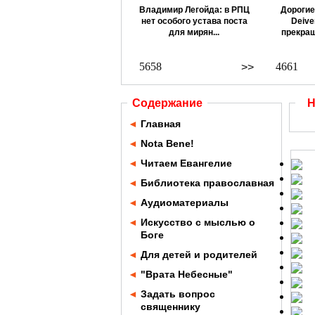
Владимир Легойда: в РПЦ
Дорогие
нет особого устава поста
Deive
для мирян...
прекращ
5658
4661
>>
Содержание
Н
◄
Главная
◄
Nota Bene!
◄
Читаем Евангелие
◄
Библиотека православная
◄
Аудиоматериалы
◄
Искусство с мыслью о
Боге
◄
Для детей и родителей
◄
"Врата Небесные"
◄
Задать вопрос
священнику