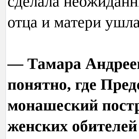
сделала неожиданн
отца и матери ушла
— Тамара Андреев
понятно, где Пре
монашеский постр
женских обителей