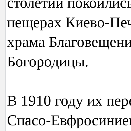
столетий покоилис
пещерах Киево-Печ
храма Благовещени
Богородицы.
В 1910 году их пе
Спасо-Евфросиние