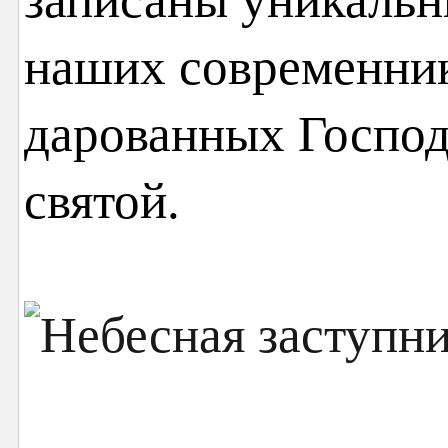
наших современник
дарованных Господ
святой.