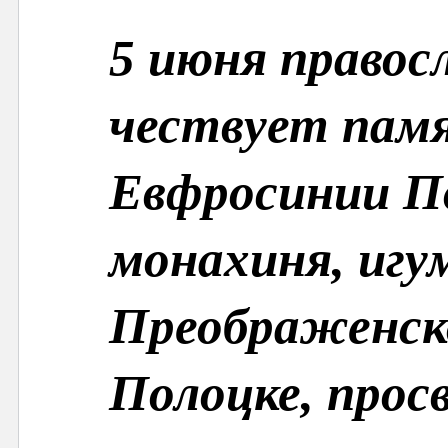
5 июня правос
чествует пам
Евфросинии П
монахиня, игу
Преображенск
Полоцке, прос