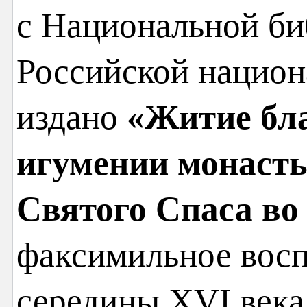
с Национальной би
Российской национ
издано
«Житие бл
игумении монаст
Святого Спаса во
факсимильное восп
середины XVI века.