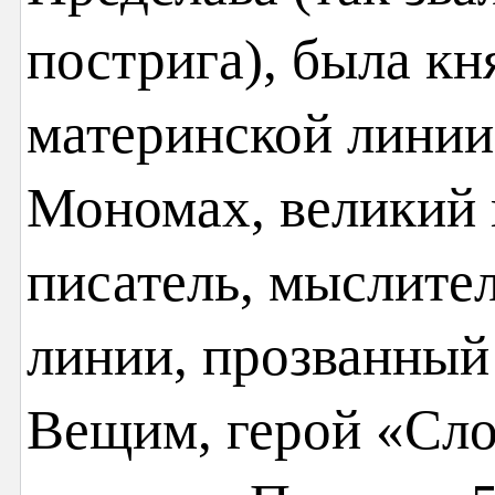
пострига), была кн
материнской лини
Мономах, великий 
писатель, мыслител
линии, прозванный
Вещим, герой «Сло