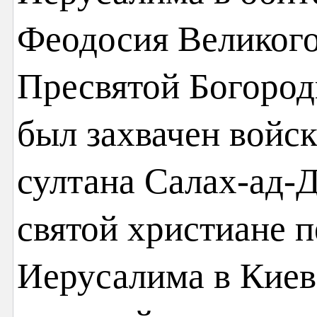
Феодосия Великого
Пресвятой Богород
был захвачен войс
султана Салах-ад-
святой христиане п
Иерусалима в Киев,