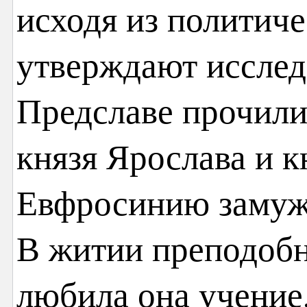
исходя из политич
утверждают исслед
Предславе прочили
князя Ярослава и 
Евфросинию замуже
В житии преподобн
любила она учение