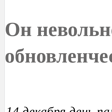
Он невольн
обновленче
14 декабря день п