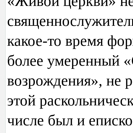
«Живой церкви» н
священнослужители
какое-то время фо
более умеренный «
возрождения», не р
этой раскольничес
числе был и еписк