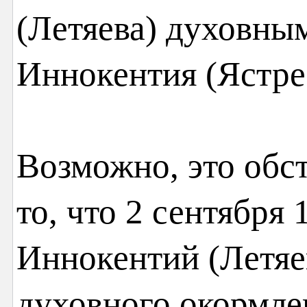
(Летяева) духовны
Иннокентия (Ястре
Возможно, это обст
то, что 2 сентября 
Иннокентий (Летяе
духовного окормле