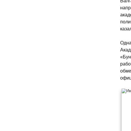
Валг
напр
акад
поли
каза
Одна
Акад
«Бун
рабо
обме
офиц