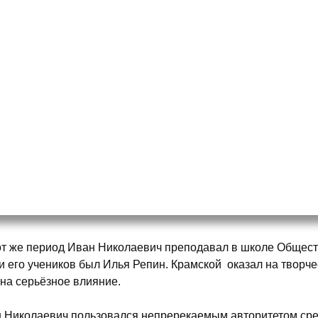
от же период Иван Николаевич преподавал в школе Общест
и его учеников был Илья Репин. Крамской оказал на творч
на серьёзное влияние.
 Николаевич пользовался непререкаемым авторитетом ср