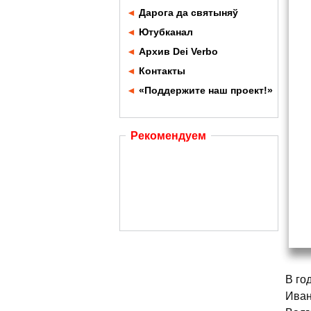
◄
Дарога да святыняў
◄
Ютубканал
◄
Архив Dei Verbo
◄
Контакты
◄
«Поддержите наш проект!»
Рекомендуем
В го
Иван