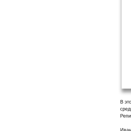
В эт
сред
Репи
Иван