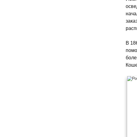
осве
нача
зака
расп
В 18
помо
боле
Кош