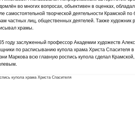
домлён во многих вопросах, объективен в оценках, облада
ле самостоятельной творческой деятельности Крамской по 
зам частных лиц, общественных деятелей. Также художник р
исывал храмы.
65 году заслуженный профессор Академии художеств Алекс
щники по расписыванию купола храма Христа Спасителя в М
зни Маркова всю главную роспись купола сделал Крамской,
елевым.