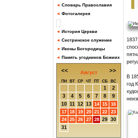
◄
Словарь Православия
◄
Фотогалерея
◄
История Церкви
1837
◄
Сестринское служение
спос
◄
Иконы Богородицы
пятн
◄
Память угодников Божиих
рету
<<
>>
Август
В 18
ПН
ВТ
СР
ЧТ
ПТ
СБ
ВС
год 
1
2
худо
3
4
5
6
7
8
9
неиз
10
11
12
13
14
15
16
17
18
19
20
21
22
23
24
25
26
27
28
29
30
31