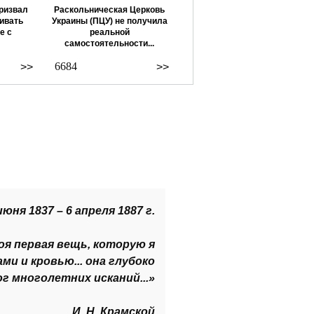
ризвал
Раскольническая Церковь
ивать
Украины (ПЦУ) не получила
е с
реальной
самостоятельности...
6684
>>
>>
юня 1837 – 6 апреля 1887 г.
оя первая вещь, которую я
ми и кровью... она глубоко
г многолетних исканий...»
И. Н. Крамской