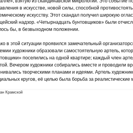
алле», взятую из скандинавской мифологии. Это событие п
авления в искусстве, новой силы, способной противостоять
емическому искусству. Этот скандал получил широкую оглас
цейский надзор. «Четырнадцать бунтовщиков» были отчисл
лось бы, в безвыходном положении.
ко в этой ситуации проявился замечательный организаторс
емии художники образовали самостоятельную артель, котор
товщики» поселились на одной квартире; каждый член арт
той. Вечером художники собирались вместе и проводили вр
нивались творческими планами и идеями. Артель художник
иальных кругов, её целью была борьба за реалистические м