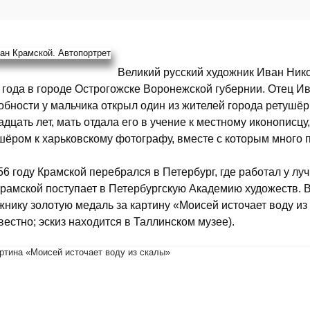
Великий русский художник Иван Ник
 года в городе Острогожске Воронежской губернии. Отец 
обности у мальчика открыл один из жителей города ретушёр
адцать лет, мать отдала его в учение к местному иконописцу
шёром к харьковскому фотографу, вместе с которым много 
56 году Крамской перебрался в Петербург, где работал у л
Крамской поступает в Петербургскую Академию художеств. 
жнику золотую медаль за картину «Моисей источает воду из
вестно; эскиз находится в Таллинском музее).