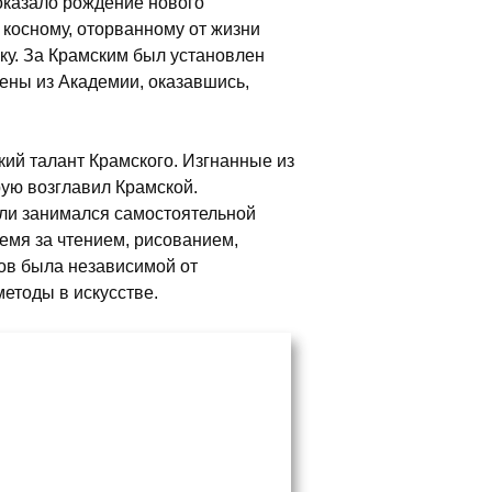
оказало рождение нового
 косному, оторванному от жизни
ку. За Крамским был установлен
ены из Академии, оказавшись,
кий талант Крамского. Изгнанные из
ую возглавил Крамской.
ели занимался самостоятельной
емя за чтением, рисованием,
ов была независимой от
етоды в искусстве.