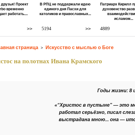
 друзья! Проект
В РПЦ не поддержали идею
Патриарх Кирилл п
rbo временно
единого дня Пасхи для
духовенство разв
ает работать....
католиков и православных...
взаимодействи
исламом...
5194
4889
>>
>>
лавная страница
Искусство с мыслью о Боге
>
стос на полотнах Ивана Крамского
Годы жизни: 8 и
«“Христос в пустыне” — это м
работал серьёзно, писал слеза
выстрадана мною... она — ито