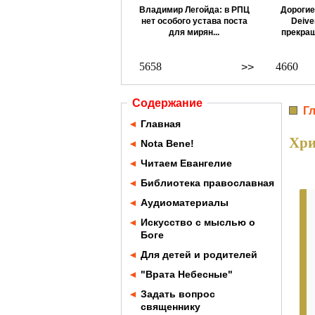
Владимир Легойда: в РПЦ
Дорогие
нет особого устава поста
Deive
для мирян...
прекращ
5658
4660
>>
Содержание
Г
◄
Главная
Хри
◄
Nota Bene!
◄
Читаем Евангелие
◄
Библиотека православная
◄
Аудиоматериалы
◄
Искусство с мыслью о
Боге
◄
Для детей и родителей
◄
"Врата Небесные"
◄
Задать вопрос
священнику