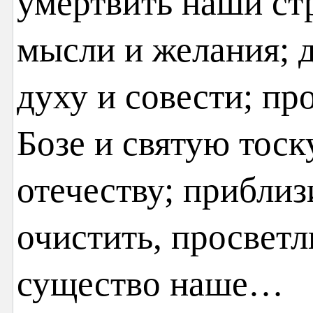
умертвить наши ст
мысли и желания; 
духу и совести; пр
Бозе и святую тос
отечеству; приблиз
очистить, просветл
существо наше…