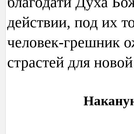
благодати Духа Бо
действии, под их т
человек-грешник ож
страстей для ново
Наканун