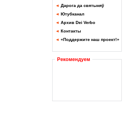
◄
Дарога да святыняў
◄
Ютубканал
◄
Архив Dei Verbo
◄
Контакты
◄
«Поддержите наш проект!»
Рекомендуем