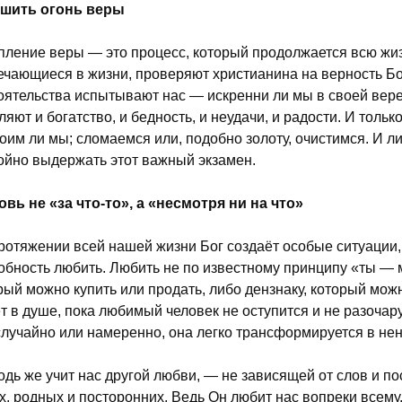
ушить огонь веры
пление веры — это процесс, который продолжается всю жиз
ечающиеся в жизни, проверяют христианина на верность Бог
оятельства испытывают нас — искренни ли мы в своей вере,
ляют и богатство, и бедность, и неудачи, и радости. И тольк
оим ли мы; сломаемся или, подобно золоту, очистимся. И
ойно выдержать этот важный экзамен.
вь не «за что-то», а «несмотря ни на что»
ротяжении всей нашей жизни Бог создаёт особые ситуации,
обность любить. Любить не по известному принципу «ты — м
рый можно купить или продать, либо дензнаку, который мож
т в душе, пока любимый человек не оступится и не разочару
случайно или намеренно, она легко трансформируется в нен
одь же учит нас другой любви, — не зависящей от слов и п
х, родных и посторонних. Ведь Он любит нас вопреки всем