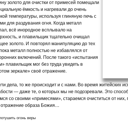
ину золото для очистки от примесей помещали
ециальную ёмкость и нагревали до очень
кой температуры, используя глиняную печь с
ми для раздувания огня. Когда металл
пал, всё инородное всплывало на
рхность, и плавильщик тщательно очищал
щее золото. И повторял манипуляцию до тех
 пока металл полностью не избавлялся от
оронних включений. После такого «испытания
м» плавильщик мог без труда увидеть в
отом зеркале» своё отражение.
ути дела, то же происходит и с нами. Во время житейских 
абости — даже те, о которых мы не подозревали. Это спос
мся со своими «примесями», стараемся очиститься от них, 
 отражение образа Божия…