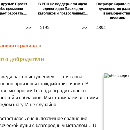
 друзья! Проект
В РПЦ не поддержали идею
Патриарх Кирилл п
rbo временно
единого дня Пасхи для
духовенство разв
ает работать....
католиков и православных...
взаимодействи
исламом...
5195
4894
>>
>>
лавная страница
>
ото добродетели
введи нас во искушение» — эти слова
невно произносит каждый христианин. В
тве мы просим Господа оградить нас от
ностей и соблазнов. Мы сталкиваемся с ними
аждом шагу. И не случайно.
встретилось очень поэтичное сравнение
веческой души с благородным металлом… В