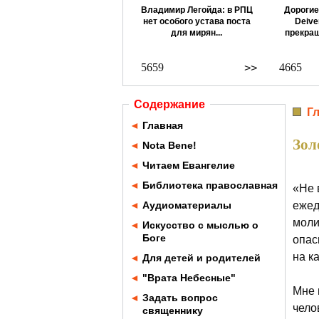
Владимир Легойда: в РПЦ
Дорогие
нет особого устава поста
Deive
для мирян...
прекращ
5659
4665
>>
Содержание
Г
◄
Главная
Зол
◄
Nota Bene!
◄
Читаем Евангелие
◄
Библиотека православная
«Не 
◄
Аудиоматериалы
ежед
моли
◄
Искусство с мыслью о
Боге
опас
на к
◄
Для детей и родителей
◄
"Врата Небесные"
Мне 
◄
Задать вопрос
чело
священнику