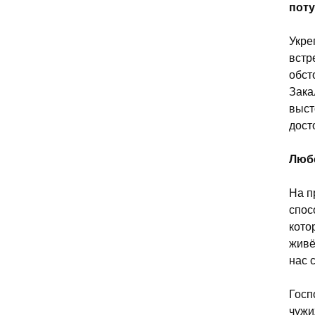
пот
Укре
встр
обст
Зака
выст
дост
Любо
На п
спос
кото
живё
нас 
Госп
чужи