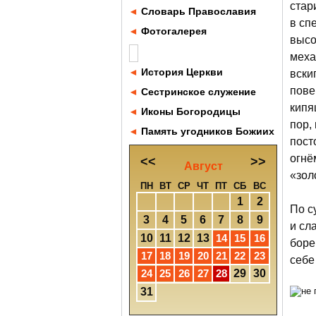
стар
◄
Словарь Православия
в сп
◄
Фотогалерея
высо
меха
◄
История Церкви
вски
пове
◄
Сестринское служение
кипя
◄
Иконы Богородицы
пор,
◄
Память угодников Божиих
пост
огнё
<<
>>
Август
«зол
ПН
ВТ
СР
ЧТ
ПТ
СБ
ВС
1
2
По с
3
4
5
6
7
8
9
и сл
10
11
12
13
14
15
16
боре
17
18
19
20
21
22
23
себе
24
25
26
27
28
29
30
31