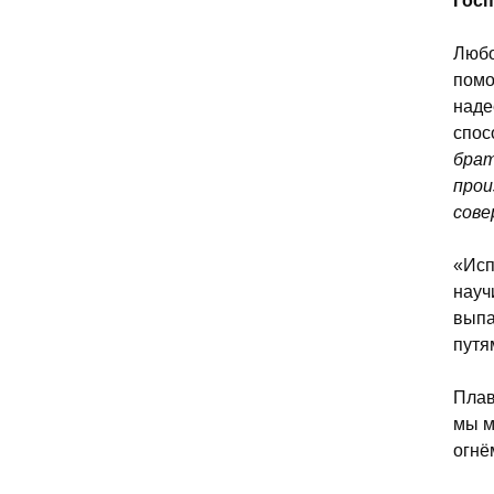
Госп
Любо
помо
наде
спос
брат
прои
сове
«Исп
науч
выпа
путя
Плав
мы м
огнё