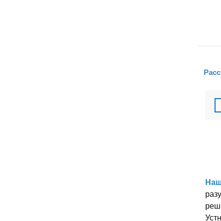
Расс
Наш
разу
реш
Уст