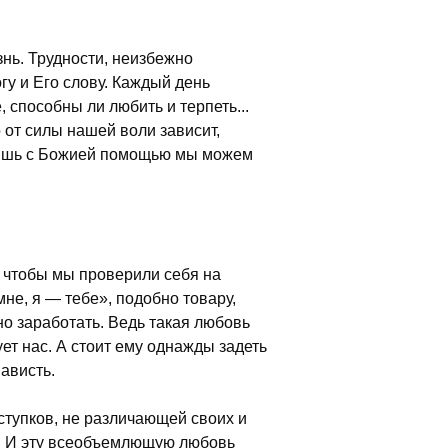
нь. Трудности, неизбежно
у и Его слову. Каждый день
 способны ли любить и терпеть...
о от силы нашей воли зависит,
 лишь с Божией помощью мы можем
 чтобы мы проверили себя на
не, я — тебе», подобно товару,
но заработать. Ведь такая любовь
ет нас. А стоит ему однажды задеть
ависть.
оступков, не различающей своих и
у. И эту всеобъемлющую любовь