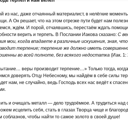
одь терпел и нам велел
й из нас, даже отчаянный материалист, в нелёгкие моменты
щи. А Он решает, что на этом отрезке пути будет нам полезн
емся, ждём. И порой, отчаявшись, перестаём ждать помощи
обности верить и терпеть. В Послании Иакова сказано:
С ве
ия мои, когда впадаете в различные искушения, зная, ч
зводит терпение; терпение же должно иметь совершенн
ршенны во всей полноте, без всякого недостатка
(Иак. 1: 
ытание… веры производит терпение…» Только тогда, когд
имся доверять Отцу Небесному, мы найдём в себе силы терп
дет нам, не случайно, ведь Господь всех нас ведёт к спасе
ми.
ить и очищать металл — дело трудоёмкое. А трудиться над 
ожем исцелить себя, стать в глазах Творца чище и благород
м соблазнов, чтобы найти то самое золото в своей душе!