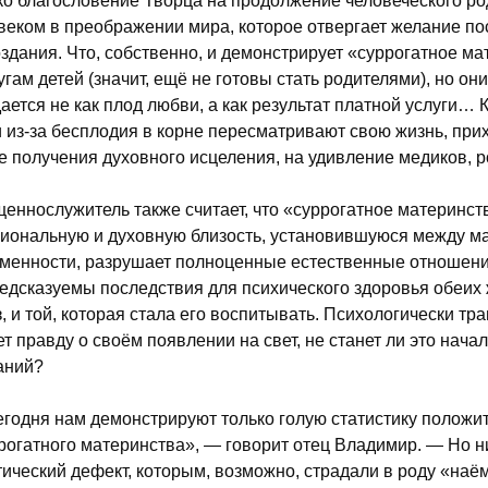
ко благословение Творца на продолжение человеческого род
веком в преображении мира, которое отвергает желание по
здания. Что, собственно, и демонстрирует «суррогатное ма
угам детей (значит, ещё не готовы стать родителями), но они
ается не как плод любви, а как результат платной услуги… 
 из-за бесплодия в корне пересматривают свою жизнь, прих
е получения духовного исцеления, на удивление медиков, р
еннослужитель также считает, что «суррогатное материнст
иональную и духовную близость, установившуюся между м
менности, разрушает полноценные естественные отношен
едсказуемы последствия для психического здоровья обеих 
з, и той, которая стала его воспитывать. Психологически т
ет правду о своём появлении на свет, не станет ли это нач
аний?
годня нам демонстрируют только голую статистику положи
рогатного материнства», — говорит отец Владимир. — Но ни
тический дефект, которым, возможно, страдали в роду «наё