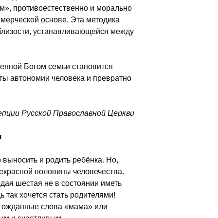
м», противоестественно и морально
ммерческой основе. Эта методика
близости, устанавливающейся между
венной Богом семьи становится
ты автономии человека и превратно
епции Русской Православной Церкви
я
 выносить и родить ребёнка. Но,
рекрасной половины человечества.
ждая шестая не в состоянии иметь
 так хочется стать родителями!
лгожданные слова «мама» или