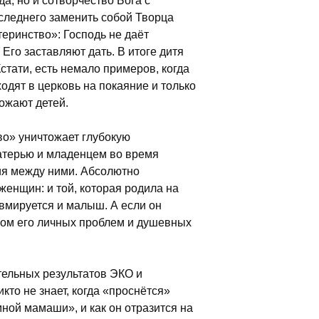
а, но и сотворчество Бога с
следнего заменить собой Творца
теринство»: Господь не даёт
 Его заставляют дать. В итоге дитя
Кстати, есть немало примеров, когда
одят в церковь на покаяние и только
ожают детей.
во» уничтожает глубокую
атерью и младенцем во время
ия между ними. Абсолютно
женщин: и той, которая родила на
равмируется и малыш. А если он
алом его личных проблем и душевных
тельных результатов ЭКО и
кто не знает, когда «проснётся»
мной мамаши», и как он отразится на