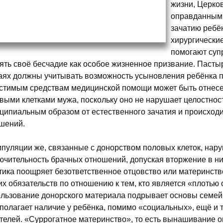
жизни, Церко
оправданными
зачатию ребён
хирургически
помогают суп
ять своё бесчадие как особое жизненное призвание. Паст
аях должны учитывать возможность усыновления ребёнка п
стимым средствам медицинской помощи может быть отнесе
выми клетками мужа, поскольку оно не нарушает целостност
ципиальным образом от естественного зачатия и происходи
шений.
пуляции же, связанные с донорством половых клеток, нару
ючительность брачных отношений, допуская вторжение в них
тика поощряет безответственное отцовство или материнств
их обязательств по отношению к тем, кто является «плотью
льзование донорского материала подрывает основы семей
полагает наличие у ребёнка, помимо «социальных», ещё и 
телей. «Суррогатное материнство», то есть вынашивание 