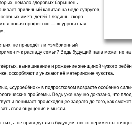
торых, немало здоровых барышень
ачивает приличный капитал на беде супругов,
пособных иметь детей. Глядишь, скоро
ится новая профессия — «суррогатная
».
етьих, не приведёт ли «эмбрионный
еримент» к распаду семьи? Ведь будущий папа может не на
твёртых, вынашивание и рождение женщиной чужого ребёнк
ике, оскорбляют и унижают её материнские чувства.
тых, «сурребёнок» в подростковом возрасте особенно сил
ологические проблемы. Ведь уже научно доказано, что плод
твует и понимает происходящее задолго до того, как сможе
зить свои ощущения и мысли.
стых, а не приведут ли в будущем эти эксперименты к инцес