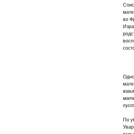
Спис
мате
во Ф
Изра
родс
восп
сост
Одно
мате
взаи
мате
пуст
По у
Увар