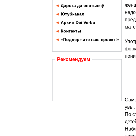
женщ
◄
Дарога да святыняў
недо
◄
Ютубканал
пред
◄
Архив Dei Verbo
мате
◄
Контакты
◄
«Поддержите наш проект!»
Упот
форм
пони
Рекомендуем
Само
увы,
По с
дете
Набл