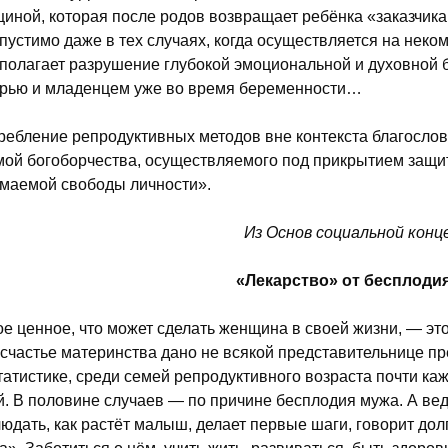
иной, которая после родов возвращает ребёнка «заказчика
пустимо даже в тех случаях, когда осуществляется на неко
полагает разрушение глубокой эмоциональной и духовной 
рью и младенцем уже во время беременности…
ребление репродуктивных методов вне контекста благосло
ой богоборчества, осуществляемого под прикрытием защи
маемой свободы личности».
Из Основ социальной конц
«Лекарство» от бесплоди
е ценное, что может сделать женщина в своей жизни, — это
 счастье материнства дано не всякой представительнице п
татистике, среди семей репродуктивного возраста почти ка
й. В половине случаев — по причине бесплодия мужа. А ведь
юдать, как растёт малыш, делает первые шаги, говорит до