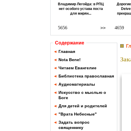
Владимир Легойда: в РПЦ
Дорогие
нет особого устава поста
Deive
для мирян...
прекращ
5656
4659
>>
Содержание
Г
◄
Главная
Зак
◄
Nota Bene!
◄
Читаем Евангелие
◄
Библиотека православная
◄
Аудиоматериалы
◄
Искусство с мыслью о
Боге
◄
Для детей и родителей
◄
"Врата Небесные"
◄
Задать вопрос
священнику