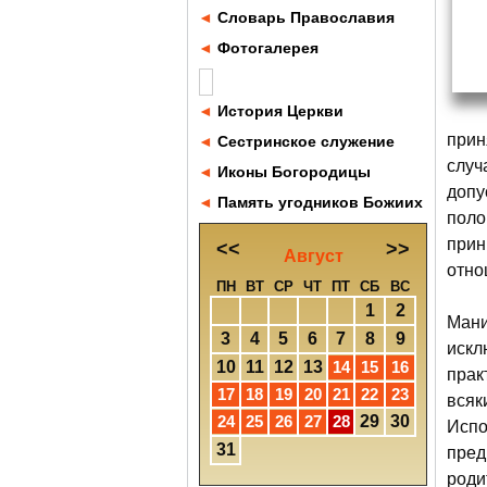
◄
Словарь Православия
◄
Фотогалерея
◄
История Церкви
прин
◄
Сестринское служение
случ
◄
Иконы Богородицы
допу
◄
Память угодников Божиих
поло
прин
<<
>>
Август
отно
ПН
ВТ
СР
ЧТ
ПТ
СБ
ВС
1
2
Мани
3
4
5
6
7
8
9
искл
10
11
12
13
14
15
16
прак
17
18
19
20
21
22
23
всяк
24
25
26
27
28
29
30
Испо
31
пред
роди