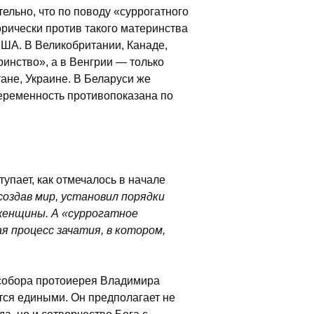
ельно, что по поводу «суррогатного
орически против такого материнства
США. В Великобритании, Канаде,
инство», а в Венгрии — только
тане, Украине. В Беларуси же
беременность противопоказана по
упает, как отмечалось в начале
 создав мир, установил порядки
женщины. А «суррогатное
 процесс зачатия, в котором,
собора протоиерея Владимира
ятся едиными. Он предполагает не