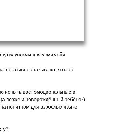
 шутку увлечься «сурмамой».
а негативно сказываются на её
ьно испытывает эмоциональные и
 (а позже и новорождённый ребёнок)
т на понятном для взрослых языке
ту?!