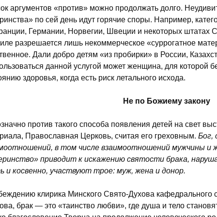
ок аргументов «против» можно продолжать долго. Неудивит
ринства» по сей день идут горячие споры. Например, катег
ранции, Германии, Норвегии, Швеции и некоторых штатах 
иле разрешается лишь некоммерческое «суррогатное матер
твенное. Дали добро детям «из пробирки» в России, Казахс
ользоваться данной услугой может женщина, для которой 
оянию здоровья, когда есть риск летального исхода.
Не по Божиему закону
значно против такого способа появления детей на свет выст
риала, Православная Церковь, считая его греховным.
Бог,
моотношений, в том числе взаимоотношений мужчины и 
ринство» приводит к искажению святости брака, нарушая
ь и косвенно, участвуют трое: муж, жена и донор.
беждению клирика Минского Свято-Духова кафедрального 
ова, брак — это «таинство любви», где душа и тело станов