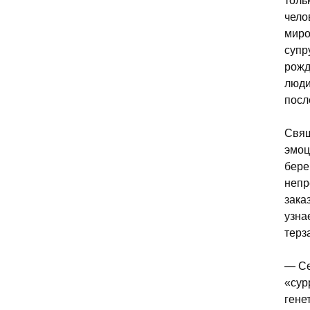
толь
чело
миро
супр
рожд
люди
посл
Свящ
эмоц
бере
непр
зака
узна
терз
— Се
«сур
гене