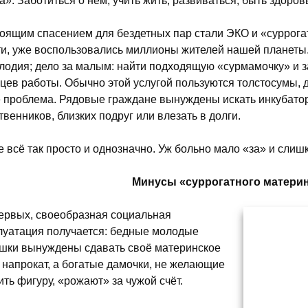
а». Заботиться о нём, учить жить, развиваться, быть здор
оящим спасением для бездетных пар стали ЭКО и «суррога
ти, уже воспользовались миллионы жителей нашей планеты. 
лодия; дело за малым: найти подходящую «сурмамочку» и за
цев работы. Обычно этой услугой пользуются толстосумы, 
 проблема. Рядовые граждане вынуждены искать инкубатор
твенников, близких подруг или влезать в долги.
е всё так просто и однозначно. Уж больно мало «за» и сли
Минусы «суррогатного матери
ервых, своеобразная социальная
луатация получается: бедные молодые
шки вынуждены сдавать своё материнское
 напрокат, а богатые дамочки, не желающие
ить фигуру, «рожают» за чужой счёт.