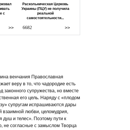
ризвал
Раскольническая Церковь
ивать
Украины (ПЦУ) не получила
е с
реальной
самостоятельности...
6682
>>
>>
чина венчания Православная
ает веру в то, что чадородие есть
д законного супружества, но вместе
ственная его цель. Наряду с «плодом
ьзу» супругам испрашиваются дары
 взаимной любви, целомудрия,
 душ и телес». Поэтому пути к
, не согласные с замыслом Творца