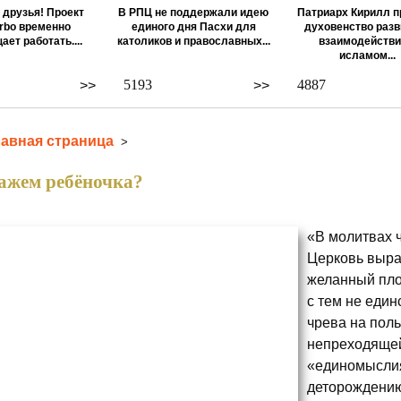
 друзья! Проект
В РПЦ не поддержали идею
Патриарх Кирилл п
rbo временно
единого дня Пасхи для
духовенство разв
ает работать....
католиков и православных...
взаимодействи
исламом...
5193
4887
>>
>>
лавная страница
>
ажем ребёночка?
«В молитвах 
Церковь выраж
желанный пло
с тем не един
чрева на пол
непреходящей
«единомыслия
деторождению