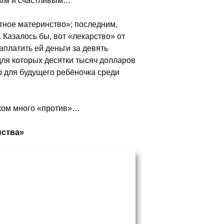
овым и счастливым…
тное материнство»; последним,
Казалось бы, вот «лекарство» от
платить ей деньги за девять
для которых десятки тысяч долларов
 для будущего ребёночка среди
шком много «против»…
нства»