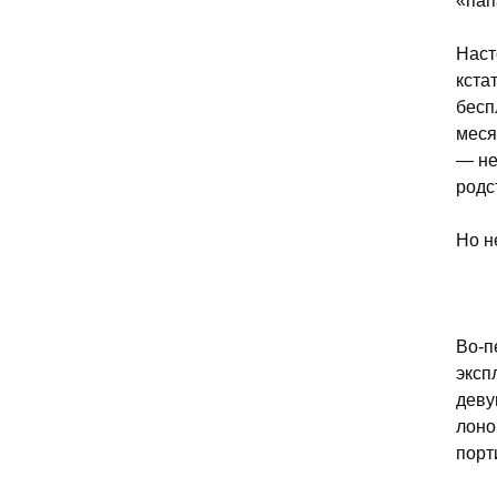
«пап
Наст
кста
бесп
меся
— не
родс
Но н
Во-п
эксп
деву
лоно
порт