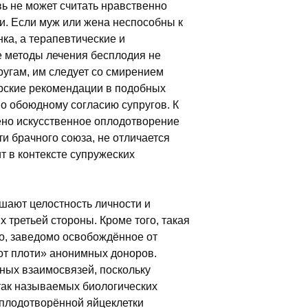
вь не может считать нравственно
. Если муж или жена неспособны к
ка, а терапевтические и
е методы лечения бесплодия не
ругам, им следует со смирением
ырские рекомендации в подобных
о обоюдному согласию супругов. К
но искусственное оплодотворение
и брачного союза, не отличается
т в контексте супружеских
шают целостность личности и
 третьей стороны. Кроме того, такая
о, заведомо освобождённое от
 от плоти» анонимных доноров.
ных взаимосвязей, поскольку
так называемых биологических
оплодотворённой яйцеклетки