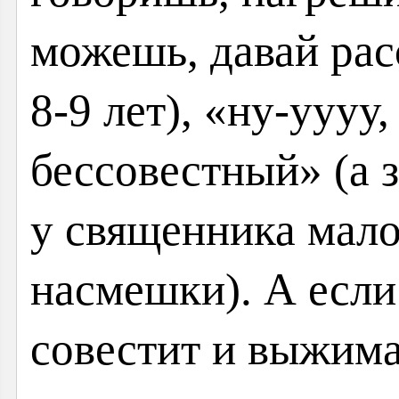
можешь, давай рас
8-9 лет), «ну-уууу,
бессовестный» (а 
у священника мало
насмешки). А если 
совестит и выжимае