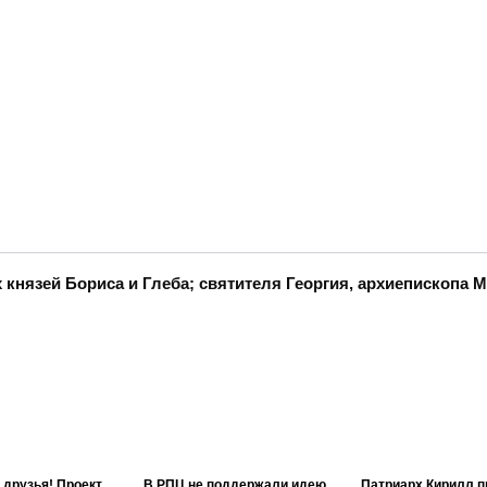
князей Бориса и Глеба; святителя Георгия, архиепископа 
 друзья! Проект
В РПЦ не поддержали идею
Патриарх Кирилл п