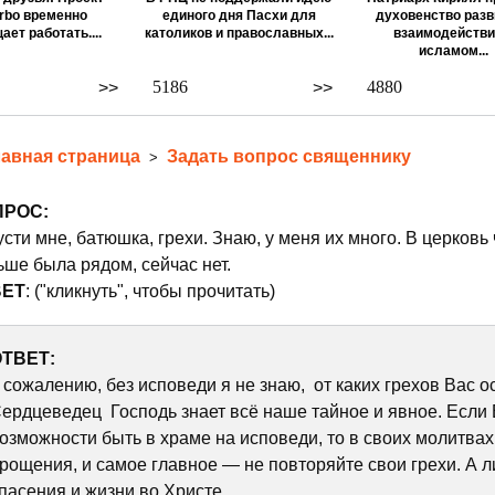
rbo временно
единого дня Пасхи для
духовенство разв
ает работать....
католиков и православных...
взаимодействи
исламом...
5186
4880
>>
>>
лавная страница
Задать вопрос священнику
>
ПРОС:
сти мне, батюшка, грехи. Знаю, у меня их много. В церковь 
ьше была рядом, сейчас нет.
ВЕТ
: ("кликнуть", чтобы прочитать)
ТВЕТ:
 сожалению, без исповеди я не знаю, от каких грехов Вас о
ердцеведец Господь знает всё наше тайное и явное. Если
озможности быть в храме на исповеди, то в своих молитвах
рощения, и самое главное — не повторяйте свои грехи. А 
пасения и жизни во Христе.