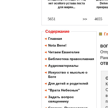
нет особого устава поста
Deive
для мирян...
прекращ
5651
4655
>>
Содержание
Г
◄
Главная
◄
Nota Bene!
ВО
Отпу
◄
Читаем Евангелие
Ран
◄
Библиотека православная
ОТ
◄
Аудиоматериалы
◄
Искусство с мыслью о
Боге
О
◄
Для детей и родителей
К
С
◄
"Врата Небесные"
в
◄
Задать вопрос
священнику
п
с