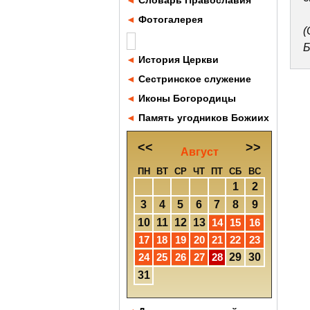
◄
Словарь Православия
◄
Фотогалерея
(
Б
◄
История Церкви
◄
Сестринское служение
◄
Иконы Богородицы
◄
Память угодников Божиих
<<
>>
Август
ПН
ВТ
СР
ЧТ
ПТ
СБ
ВС
1
2
3
4
5
6
7
8
9
10
11
12
13
14
15
16
17
18
19
20
21
22
23
24
25
26
27
28
29
30
31