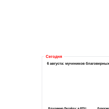
Сегодня
6 августа:
мучеников благоверных 
Владимир Легойда: в РПЦ
Дорогие