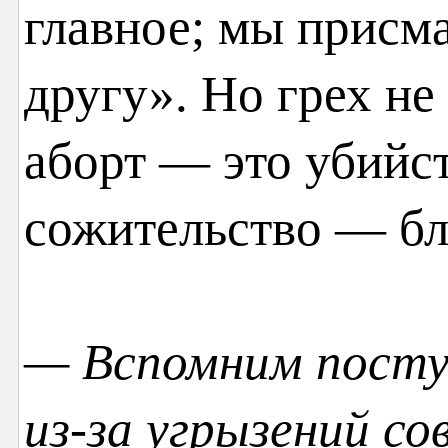
главное; мы присм
другу». Но грех не
аборт — это убийст
сожительство — бл
— Вспомним поступ
из-за угрызений со