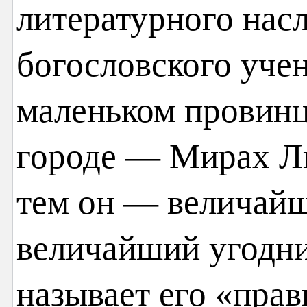
литературного насл
богословского учен
маленьком провинц
городе — Мирах Ли
тем он — величайш
величайший угодни
называет его «пра