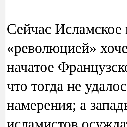
Сейчас Исламское 
«революцией» хоче
начатое Французск
что тогда не удало
намерения; а запад
исламистов осужда