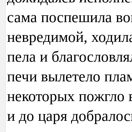
сама поспешила вой
невредимой, ходила
пела и благословля
печи вылетело пла
некоторых пожгло 
и до царя добралос