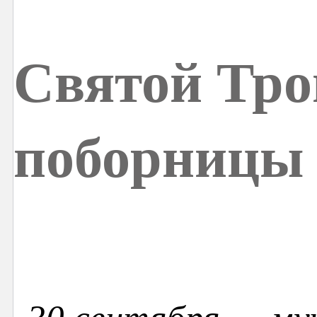
Святой Тр
поборницы