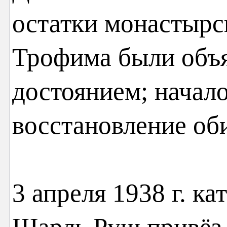
остатки монастырс
Трофима были объ
достоянием; начал
восстановление об
3 апреля 1938 г. к
Шарль Руш привёз 