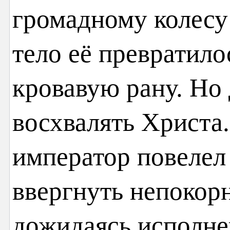
громадному колесу
тело её превратил
кровавую рану. Но
восхвалять Христа
император повелел
ввергнуть непокор
дожидаясь исполне