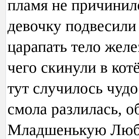
пламя не причинило
девочку подвесили 
царапать тело жел
чего скинули в кот
тут случилось чудо:
смола разлилась, о
Младшенькую Любо