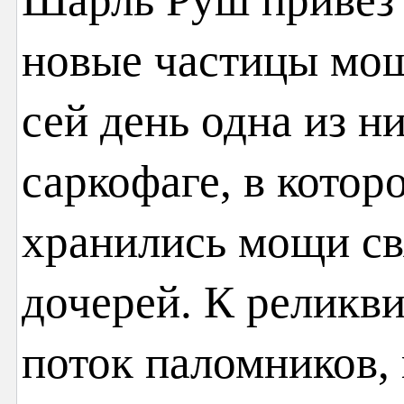
новые частицы мощ
сей день одна из н
саркофаге, в кото
хранились мощи св
дочерей. К реликв
поток паломников, 