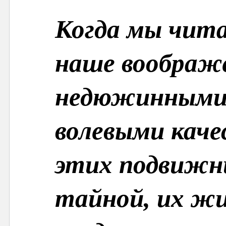
Когда мы чит
наше воображе
недюжинными 
волевыми кач
этих подвижни
тайной, их жи