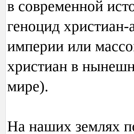
в современной ист
геноцид христиан-
империи или массо
христиан в нынеш
мире).
На наших землях п