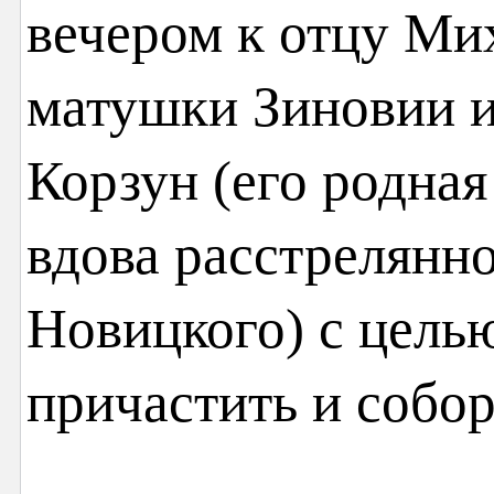
вечером к отцу Ми
матушки Зиновии 
Корзун (его родна
вдова расстрелянн
Новицкого) с цель
причастить и собо