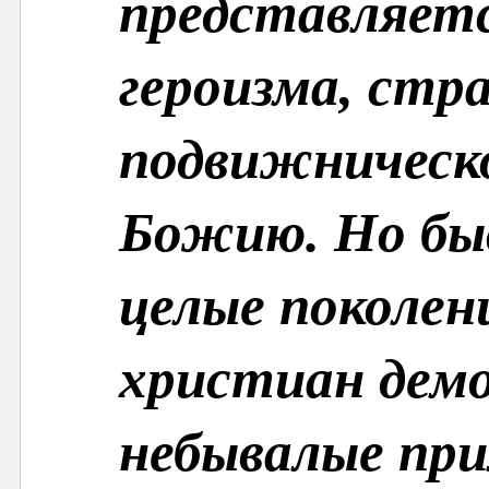
представляет
героизма, стр
подвижническо
Божию. Но быв
целые поколен
христиан дем
небывалые при