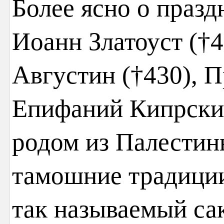
Более ясно о празд
Иоанн Златоуст (†
Августин (†430), П
Епифаний Кипрский
родом из Палестин
тамошние традиции
так называемый са