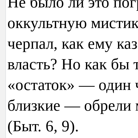
Не было ли это по
оккультную мистику
черпал, как ему ка
власть? Но как бы 
«остаток» — один ч
близкие — обрели 
(Быт. 6, 9).