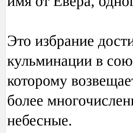
имя от Евера, одно
Это избрание дости
кульминации в сою
которому возвещае
более многочислен
небесные.