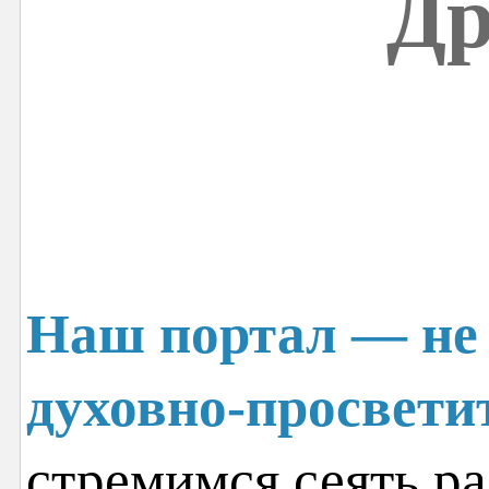
Др
Наш портал — не 
духовно-просвети
стремимся сеять ра