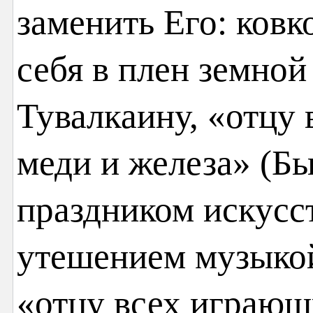
заменить Его: ковк
себя в плен земной
Тувалкаину, «отцу 
меди и железа» (Быт
праздником искусс
утешением музыкой
«отцу всех играющ