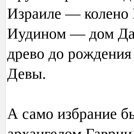
Израиле — колено 
Иудином — дом Дав
древо до рождения
Девы.
А само избрание б
архангелом Гаврии