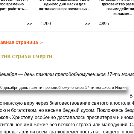
rbo временно
единого дня Пасхи для
духовенство разв
ает работать....
католиков и православных...
взаимодействи
исламом...
5200
4895
>>
>>
лавная страница
>
тив страха смерти
декабря — день памяти преподобномучеников 17-ти монахо
В
стианскую веру через благовествование святого апостола 
ою и богатством, но весьма бедный духом. Поклоняясь без
ковь Христову, особенно доставалось пресвитерам и инок
сительное имя Божие без всякого страха или малодушия. С
о представляли всем кратковременность настоящего, прочн