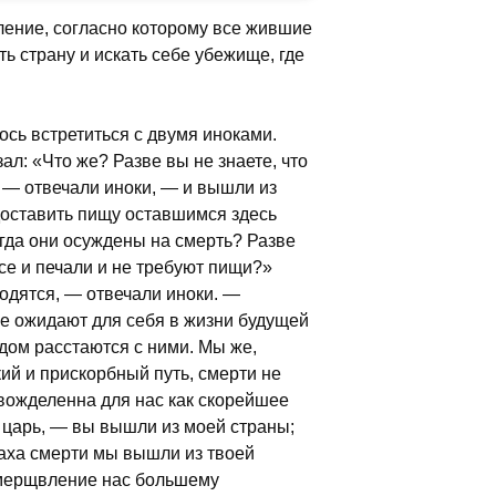
ление, согласно которому все жившие
ь страну и искать себе убежище, где
ось встретиться с двумя иноками.
ал: «Что же? Разве вы не знаете, что
 — отвечали иноки, — и вышли из
 доставить пищу оставшимся здесь
огда они осуждены на смерть? Разве
асе и печали и не требуют пищи?»
ходятся, — отвечали иноки. —
не ожидают для себя в жизни будущей
дом расстаются с ними. Мы же,
кий и прискорбный путь, смерти не
 вожделенна для нас как скорейшее
л царь, — вы вышли из моей страны;
траха смерти мы вышли из твоей
 умерщвление нас большему