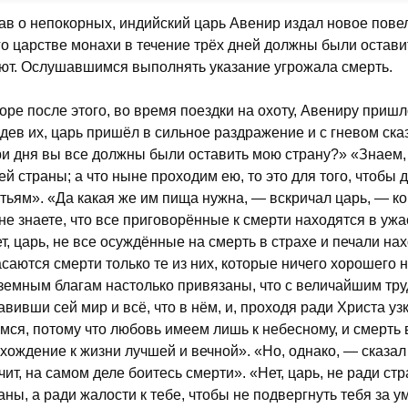
ав о непокорных, индийский царь Авенир издал новое пове
го царстве монахи в течение трёх дней должны были оставит
ют. Ослушавшимся выполнять указание угрожала смерть.
оре после этого, во время поездки на охоту, Авениру пришл
дев их, царь пришёл в сильное раздражение и с гневом сказ
ри дня вы все должны были оставить мою страну?» «Знаем,
ей страны; а что ныне проходим ею, то это для того, чтобы
тьям». «Да какая же им пища нужна, — вскричал царь, — к
не знаете, что все приговорённые к смерти находятся в уж
т, царь, не все осуждённые на смерть в страхе и печали на
саются смерти только те из них, которые ничего хорошего 
 земным благам настолько привязаны, что с величайшим тру
авивши сей мир и всё, что в нём, и, проходя ради Христа уз
мся, потому что любовь имеем лишь к небесному, и смерть
хождение к жизни лучшей и вечной». «Но, однако, — сказа
чит, на самом деле боитесь смерти». «Нет, царь, не ради с
аны, а ради жалости к тебе, чтобы не подвергнуть тебя за