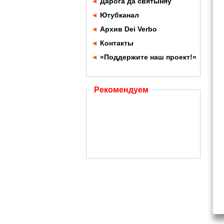
◄
Дарога да святыняў
◄
Ютубканал
◄
Архив Dei Verbo
◄
Контакты
◄
«Поддержите наш проект!»
Рекомендуем