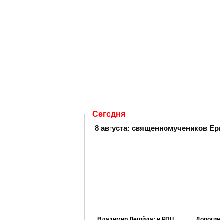
Сегодня
8 августа: священномучеников Ер
Владимир Легойда: в РПЦ
Дорогие