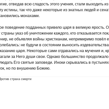
гие, отведав всю сладость этого учения, стали выходить и
ту истины, так что даже некоторые из знатных людей и сен
тановились монахами.
ое поведение подданных привело царя в великую ярость. О
 страны указ об уничтожении каждого, кто отказывается по
нир, не объявляя войны христианам, непримиримо повёл е
олебались: не будучи в состоянии выносить издевательства
казанию царя. Некоторые сами отдавались на мучения и, кр
агали за Него души свои. Однако большинство продолжало
людать Его святые заповеди. Иноки скрывались в пустынях 
ок, но по внушению Божию.