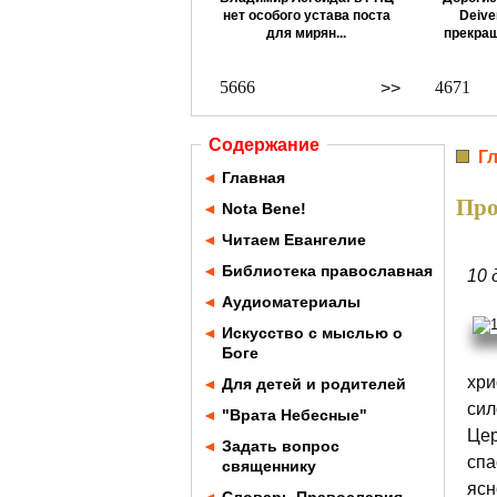
нет особого устава поста
Deive
для мирян...
прекращ
5666
4671
>>
Содержание
Г
◄
Главная
Про
◄
Nota Bene!
◄
Читаем Евангелие
◄
Библиотека православная
10 
◄
Аудиоматериалы
◄
Искусство с мыслью о
Боге
хри
◄
Для детей и родителей
сил
◄
"Врата Небесные"
Цер
◄
Задать вопрос
спа
священнику
ясн