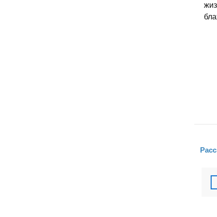
жиз
бла
Расс