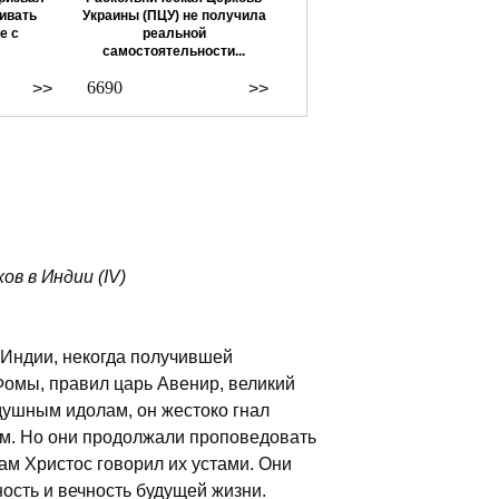
ивать
Украины (ПЦУ) не получила
е с
реальной
самостоятельности...
6690
>>
>>
в в Индии (IV)
 Индии, некогда получившей
Фомы, правил царь Авенир, великий
душным идолам, он жестоко гнал
ам. Но они продолжали проповедовать
ам Христос говорил их устами. Они
ость и вечность будущей жизни.