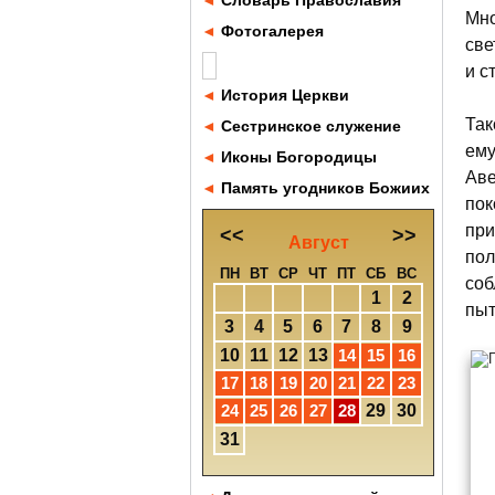
◄
Словарь Православия
Мно
◄
Фотогалерея
све
и с
◄
История Церкви
Так
◄
Сестринское служение
ему
◄
Иконы Богородицы
Аве
◄
Память угодников Божиих
пок
при
<<
>>
Август
пол
ПН
ВТ
СР
ЧТ
ПТ
СБ
ВС
соб
1
2
пыт
3
4
5
6
7
8
9
10
11
12
13
14
15
16
17
18
19
20
21
22
23
24
25
26
27
28
29
30
31