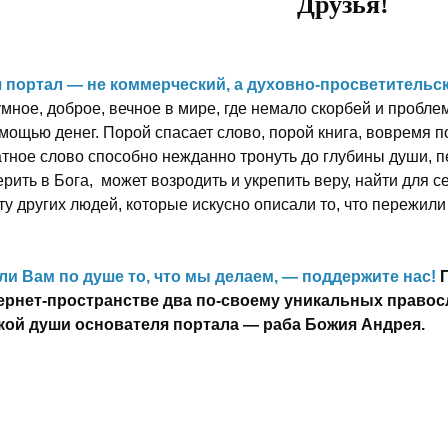
Друзья!
 портал — не коммерческий, а духовно-просветительск
мное, доброе, вечное в мире, где немало скорбей и пробле
омощью денег. Порой спасает слово, порой книга, вовремя 
атное слово способно нежданно тронуть до глубины души, п
рить в Бога, может возродить и укрепить веру, найти для 
у других людей, которые искусно описали то, что пережили
ли Вам по душе то, что мы делаем, — поддержите нас!
ернет-пространстве два по-своему уникальных правос
кой души основателя портала — раба Божия Андрея.