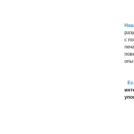
Наш
разу
с п
печ
пове
опыт
Ес
инт
упо