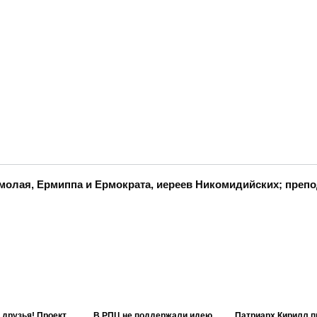
молая, Ермиппа и Ермократа, иереев Никомидийских; преп
 друзья! Проект
В РПЦ не поддержали идею
Патриарх Кирилл п