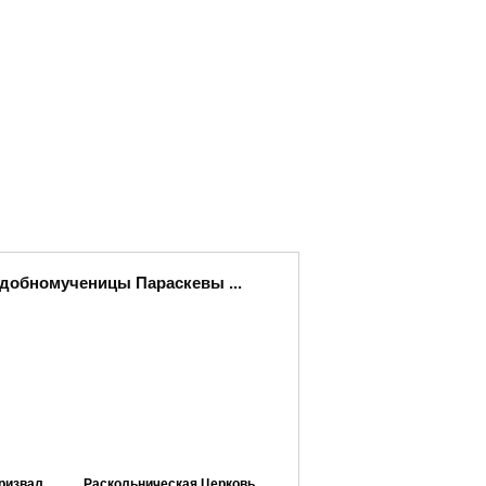
одобномученицы Параскевы ...
ризвал
Раскольническая Церковь