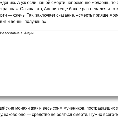
ждению. А уж если нашей смерти непременно желаешь, то о
страшна». Слыша это, Авенир еще более разгневался и тот
рти — сжечь. Так, заключает сказание, «смерть прияше Хри
виг и венцы получиша».
ийские монахи (как и весь сонм мучеников, пострадавших 
у, каково оно — средство не бояться смерти. Нужно всего-