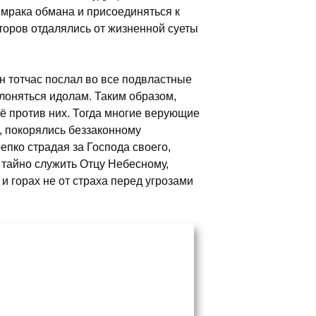
з мрака обмана и присоединяться к
аторов отдалялись от жизненной суеты
н тотчас послал во все подвластные
клоняться идолам. Таким образом,
ё против них. Тогда многие верующие
, покорялись беззаконному
епко страдая за Господа своего,
 тайно служить Отцу Небесному,
и горах не от страха перед угрозами