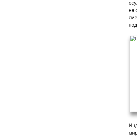
осу
не 
сме
под
Инд
мир