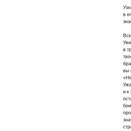
Узн
в е
зна
Вск
Уви
в т
тво
бра
вы 
«Не
Ужа
и к
ост
бои
про
зна
стр