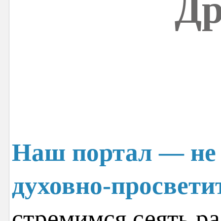
Др
Наш портал — не 
духовно-просвети
стремимся сеять ра