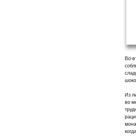
Во-в
собл
слад
шоко
Из л
во м
труд
раци
мона
когд