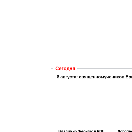
Сегодня
8 августа: священномучеников Ер
Владимир Легойда: в РПЦ
Дорогие