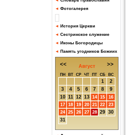
◄
Словарь Православия
◄
Фотогалерея
◄
История Церкви
◄
Сестринское служение
◄
Иконы Богородицы
◄
Память угодников Божиих
<<
>>
Август
ПН
ВТ
СР
ЧТ
ПТ
СБ
ВС
1
2
3
4
5
6
7
8
9
10
11
12
13
14
15
16
17
18
19
20
21
22
23
24
25
26
27
28
29
30
31