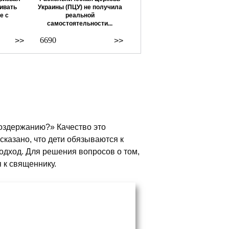
ивать
Украины (ПЦУ) не получила
е с
реальной
самостоятельности...
6690
>>
>>
воздержанию?» Качество это
сказано, что дети обязываются к
одход. Для решения вопросов о том,
я к священнику.