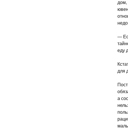
дом,
ювен
отно
недо
— Ес
тайн
еду 
Кста
для 
Пост
обяз
а со
нель
поль
раци
малы