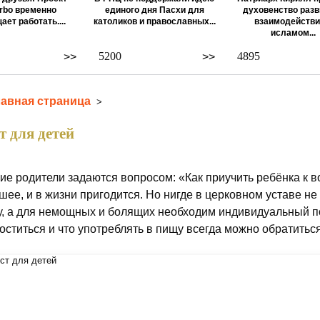
rbo временно
единого дня Пасхи для
духовенство разв
ает работать....
католиков и православных...
взаимодействи
исламом...
5200
4895
>>
>>
лавная страница
>
т для детей
ие родители задаются вопросом: «Как приучить ребёнка к 
шее, и в жизни пригодится. Но нигде в церковном уставе не 
у, а для немощных и болящих необходим индивидуальный п
поститься и что употреблять в пищу всегда можно обратитьс