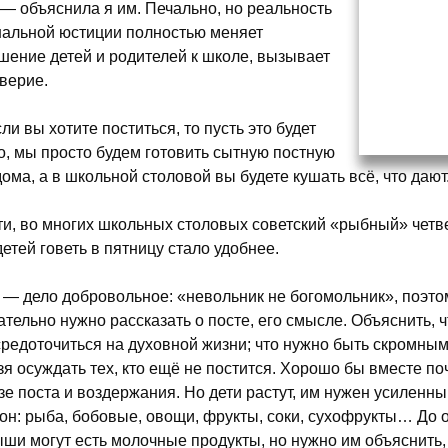
 — объяснила я им. Печально, но реальность
альной юстиции полностью меняет
шение детей и родителей к школе, вызывает
верие.
ли вы хотите поститься, то пусть это будет
о, мы просто будем готовить сытную постную
дома, а в школьной столовой вы будете кушать всё, что дают
ти, во многих школьных столовых советский «рыбный» четве
детей говеть в пятницу стало удобнее.
 — дело добровольное: «невольник не богомольник», поэтом
ательно нужно рассказать о посте, его смысле. Объяснить, ч
средоточиться на духовной жизни; что нужно быть скромным
зя осуждать тех, кто ещё не постится. Хорошо бы вместе по
зе поста и воздержания. Но дети растут, им нужен усилен
он: рыба, бобовые, овощи, фрукты, соки, сухофрукты… До 
ши могут есть молочные продукты, но нужно им объяснить, ч