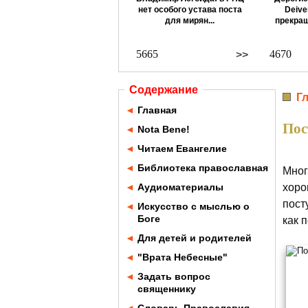
нет особого устава поста
Deive
для мирян...
прекращ
5665
4670
>>
Содержание
Г
◄
Главная
Пос
◄
Nota Bene!
◄
Читаем Евангелие
◄
Библиотека православная
Мног
◄
Аудиоматериалы
хоро
пост
◄
Искусство с мыслью о
Боге
как 
◄
Для детей и родителей
◄
"Врата Небесные"
◄
Задать вопрос
священнику