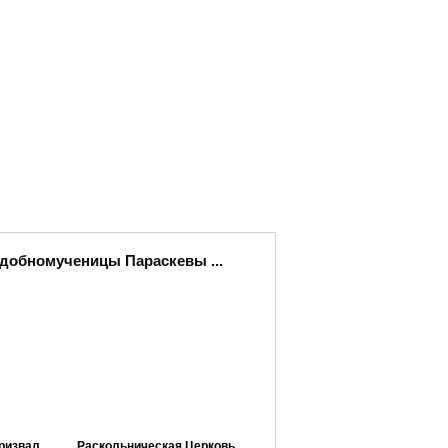
одобномученицы Параскевы ...
ризвал
Раскольническая Церковь