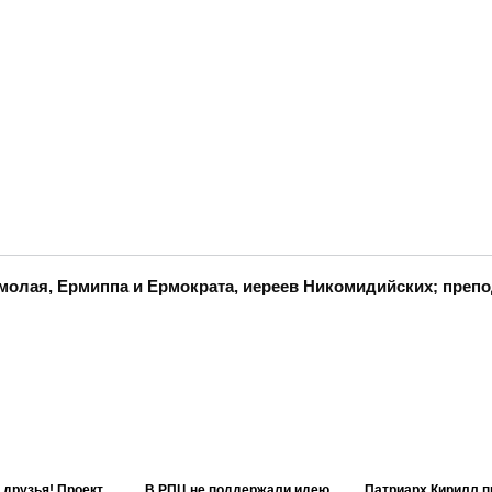
молая, Ермиппа и Ермократа, иереев Никомидийских; преп
 друзья! Проект
В РПЦ не поддержали идею
Патриарх Кирилл п