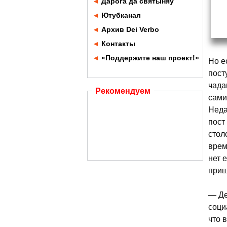
◄
Дарога да святыняў
◄
Ютубканал
◄
Архив Dei Verbo
◄
Контакты
◄
«Поддержите наш проект!»
Но е
пост
чада
Рекомендуем
сами
Неда
пост
стол
врем
нет 
приш
— Де
соци
что 