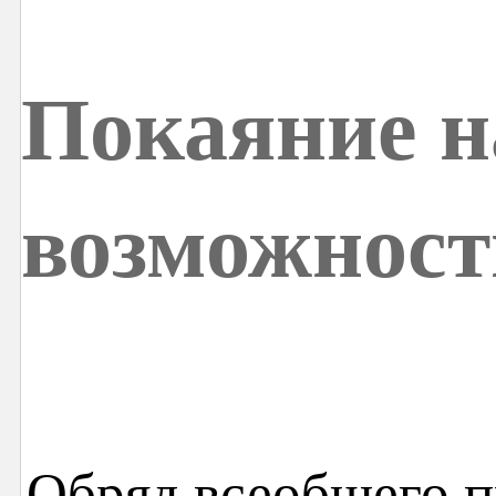
Покаяние н
возможнос
Обряд всеобщего 