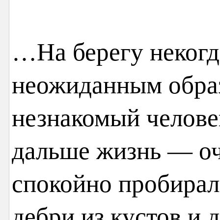
…На берегу некогд
неожиданным образ
незнакомый челове
дальше жизнь — оч
спокойно пробирал
дебри из кустов и д