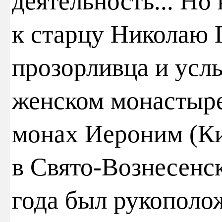
деятельность... Но
к старцу Николаю Г
прозорливца и усл
женском монастыре
монах Иероним (К
в Свято-Вознесенск
года был рукополо