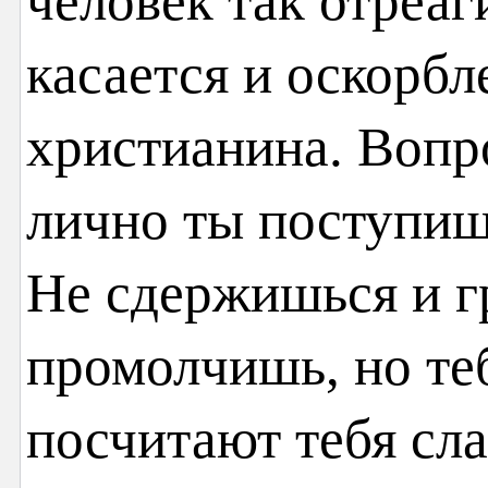
человек так отреаг
касается и оскорб
христианина. Вопр
лично ты поступишь
Не сдержишься и г
промолчишь, но теб
посчитают тебя с