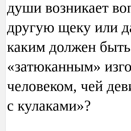
души возникает во
другую щеку или д
каким должен быт
«затюканным» изго
человеком, чей де
с кулаками»?