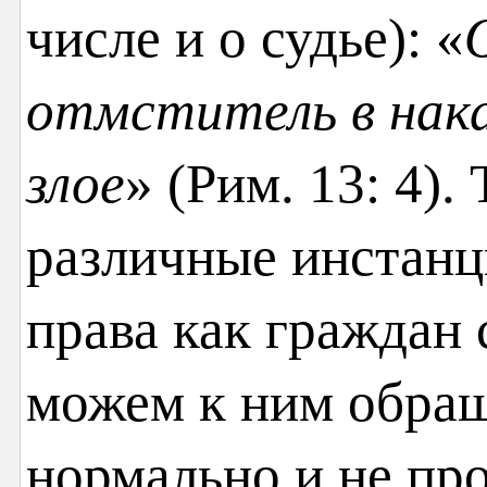
числе и о судье): «
отмститель в нак
злое
» (Рим. 13: 4).
различные инстан
права как граждан 
можем к ним обращ
нормально и не пр