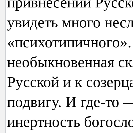
привнесении Русс
увидеть много несл
«психотипичного».
необыкновенная ск
Русской и к созер
подвигу. И где-то 
инертность богосл