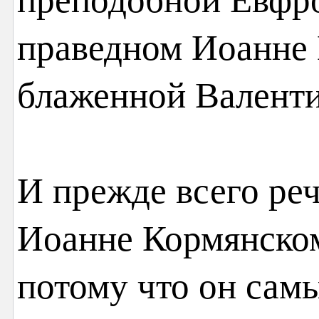
праведном Иоанне
блаженной Валент
И прежде всего ре
Иоанне Кормянском
потому что он сам