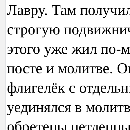
Лавру. Там получи
строгую подвижни
этого уже жил по-
посте и молитве. О
флигелёк с отдель
уединялся в молит
обретены нетленны