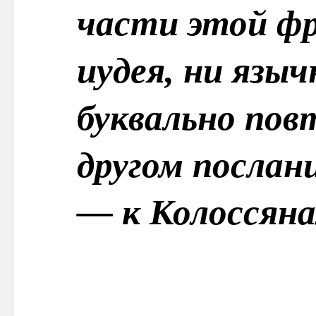
части этой ф
иудея, ни языч
буквально пов
другом послан
— к Колоссянам