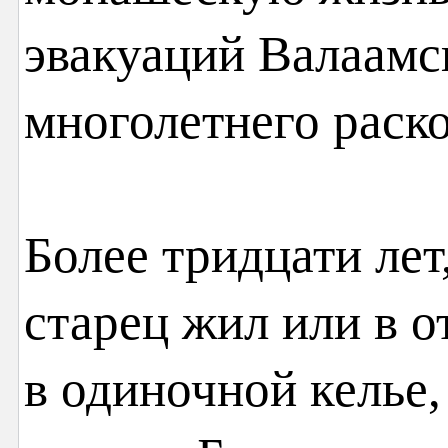
эвакуаций Валаамс
многолетнего раско
Более тридцати лет
старец жил или в о
в одиночной келье,