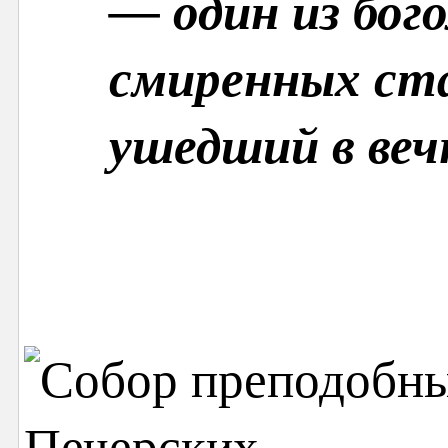
— один из бог
смиренных ста
ушедший в вечн