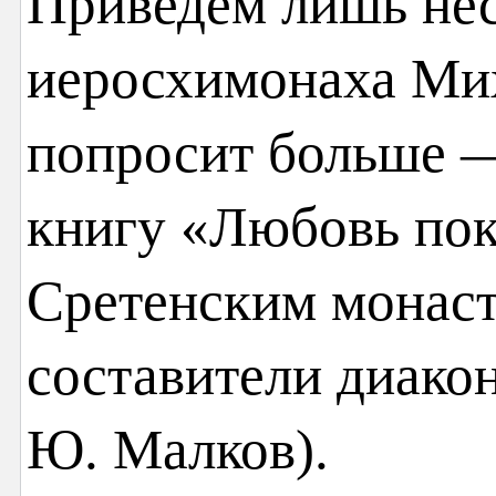
Приведём лишь нес
иеросхимонаха Мих
попросит больше 
книгу «Любовь пок
Сретенским монаст
составители диако
Ю. Малков).