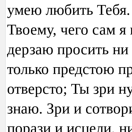
умею любить Тебя.
Твоему, чего сам я
дерзаю просить ни 
только предстою п
отверсто; Ты зри н
знаю. Зри и сотвор
порази и исцели, 