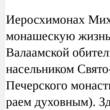
Иеро­схимонах Мих
монашескую жизнь 
Валаамской обители
насельником Свято
Печерского монаст
раем духовным). Зд