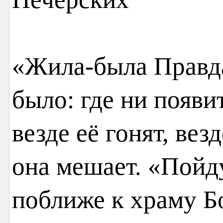
«Жила-была Правда
было: где ни появи
везде её гонят, вез
она мешает. «Пойд
поближе к храму Б