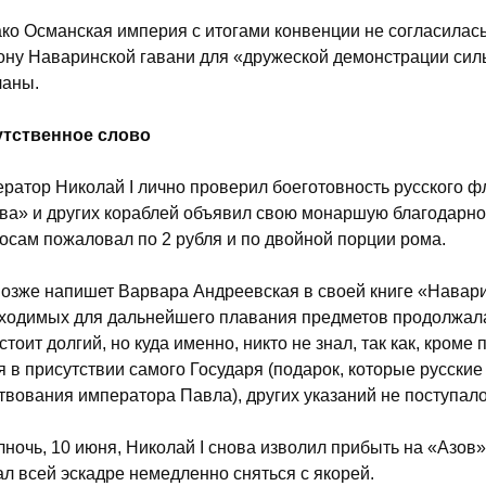
ко Османская империя с итогами конвенции не согласилась
ону Наваринской гавани для «дружеской демонстрации силы
ланы.
утственное слово
ратор Николай I лично проверил боеготовность русского ф
ва» и других кораблей объявил свою монаршую благодарно
осам пожаловал по 2 рубля и по двойной порции рома.
позже напишет Варвара Андреевская в своей книге «Навари
ходимых для дальнейшего плавания предметов продолжалас
стоит долгий, но куда именно, никто не знал, так как, кроме
я в присутствии самого Государя (подарок, которые русски
твования императора Павла), других указаний не поступало
лночь, 10 июня, Николай I снова изволил прибыть на «Азов»,
ал всей эскадре немедленно сняться с якорей.