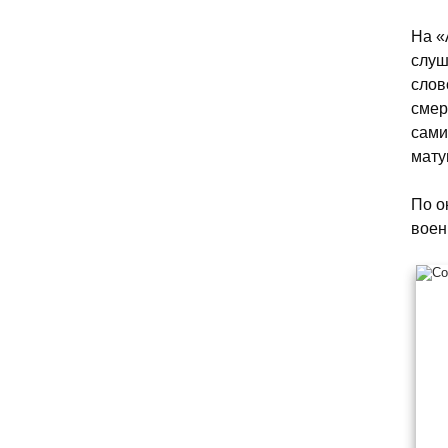
На «
слуш
слов
смер
сами
мату
По о
воен