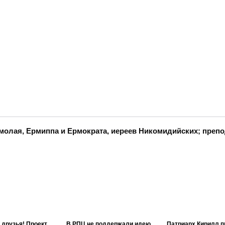
молая, Ермиппа и Ермократа, иереев Никомидийских; преп
 друзья! Проект
В РПЦ не поддержали идею
Патриарх Кирилл п