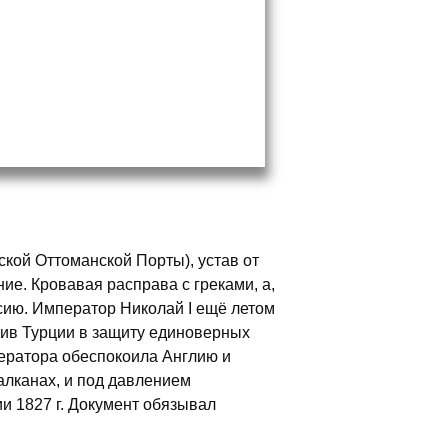
ской Оттоманской Порты), устав от
ие. Кровавая расправа с греками, а,
ссию. Император Николай I ещё летом
тив Турции в защиту единоверных
ператора обеспокоила Англию и
алканах, и под давлением
и 1827 г. Документ обязывал