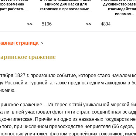
rbo временно
единого дня Пасхи для
духовенство разв
ает работать....
католиков и православных...
взаимодействи
исламом...
5196
4894
>>
>>
лавная страница
>
аринское сражение
ктября 1827 г. произошло событие, которое стало началом 
у Россией и Турцией, а также предпоследним аккордом в б
номию.
ринское сражение… Интерес к этой уникальной морской битв
а ли, в ней участвовал флот пяти стран: соединённая эскад
цко-египетская. Причём ни одно из названных государств н
 того, при численном превосходстве неприятеля (66 судов, 
полностью уничтожен флотом европейских союзников, име