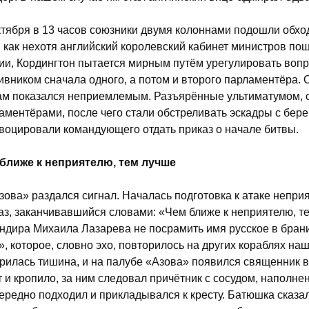
ктября в 13 часов союзники двумя колоннами подошли обхо
, как нехотя английский королевский кабинет министров по
ии, Кордингтон пытается мирным путём урегулировать вопр
ивником сначала одного, а потом и второго парламентёра.
ам показался неприемлемым. Разъярённые ультиматумом, о
аментёрами, после чего стали обстреливать эскадры с берег
воцировали командующего отдать приказ о начале битвы.
ближе к неприятелю, тем лучше
зова» раздался сигнал. Началась подготовка к атаке непри
аз, заканчивавшийся словами: «Чем ближе к неприятелю, те
ндира Михаила Лазарева не посрамить имя русское в бран
», которое, словно эхо, повторилось на других кораблях на
рилась тишина, и на палубе «Азова» появился священник в
т и кропило, за ним следовал причётник с сосудом, наполн
ередно подходил и прикладывался к кресту. Батюшка сказа