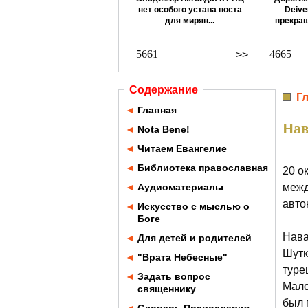
нет особого устава поста
Deive
для мирян...
прекращ
5661
4665
>>
Содержание
Г
◄
Главная
Нав
◄
Nota Bene!
◄
Читаем Евангелие
◄
Библиотека православная
20 о
◄
Аудиоматериалы
межд
авто
◄
Искусство с мыслью о
Боге
Нава
◄
Для детей и родителей
Шутк
◄
"Врата Небесные"
туре
◄
Задать вопрос
Мало
священнику
был 