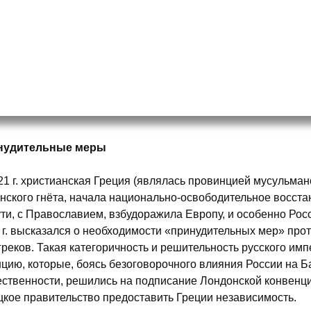
нудительные меры
21 г. христианская Греция (являлась провинцией мусульман
нского гнёта, начала национально-освободительное восстан
ути, с Православием, взбудоражила Европу, и особенно Ро
 г. высказался о необходимости «принудительных мер» про
греков. Такая категоричность и решительность русского им
цию, которые, боясь безоговорочного влияния России на Б
ственности, решились на подписание Лондонской конвенци
цкое правительство предоставить Греции независимость.