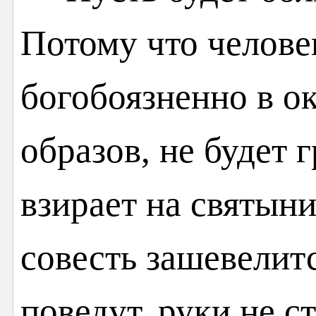
Потому что челов
богобоязненно в о
образов, не будет 
взирает на святыни
совесть зашевелитс
поведут, руки не с