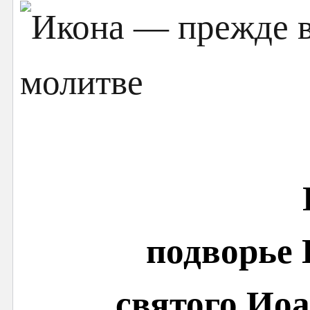
подворье
святого Иоа