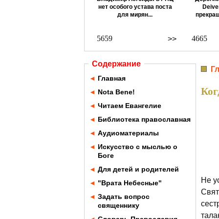
нет особого устава поста
Deive
для мирян...
прекращ
5659
4665
>>
Содержание
Г
◄
Главная
Ког
◄
Nota Bene!
◄
Читаем Евангелие
◄
Библиотека православная
◄
Аудиоматериалы
◄
Искусство с мыслью о
Боге
◄
Для детей и родителей
Не у
◄
"Врата Небесные"
Свят
◄
Задать вопрос
сест
священнику
тала