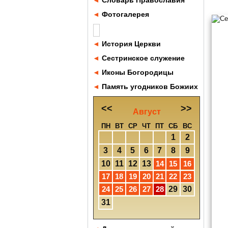
◄
Словарь Православия
◄
Фотогалерея
◄
История Церкви
◄
Сестринское служение
◄
Иконы Богородицы
◄
Память угодников Божиих
<<
>>
Август
ПН
ВТ
СР
ЧТ
ПТ
СБ
ВС
1
2
3
4
5
6
7
8
9
10
11
12
13
14
15
16
17
18
19
20
21
22
23
24
25
26
27
28
29
30
31