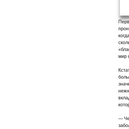
Перв
прон
когд
скол
«бла
мир 
Кста
боль
знач
нежн
вкла
кото
— Че
забо