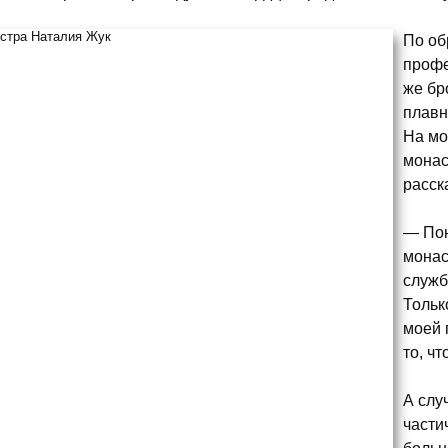
По об
профе
же бр
плавн
На мо
монас
расск
— Пон
монас
служб
Тольк
моей 
то, ч
А слу
части