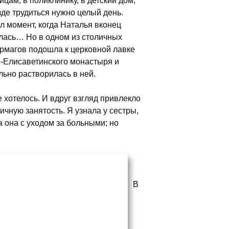
ицам, в поликлинику, в детский дом,
зде трудиться нужно целый день.
л момент, когда Наталья вконец
лась… Но в одном из столичных
рмагов подошла к церковной лавке
-Елисаветинского монастыря и
льно растворилась в ней.
е хотелось. И вдруг взгляд привлекло
чную занятость. Я узнала у сестры,
а она с уходом за больными; но
В