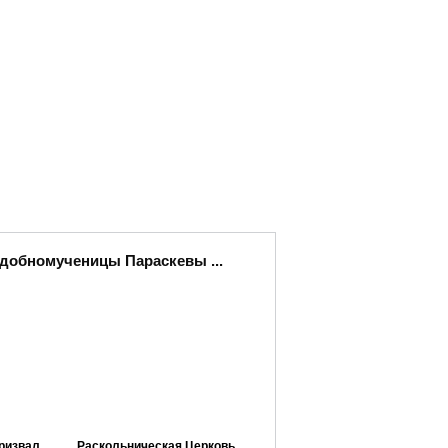
одобномученицы Параскевы ...
ризвал
Раскольническая Церковь