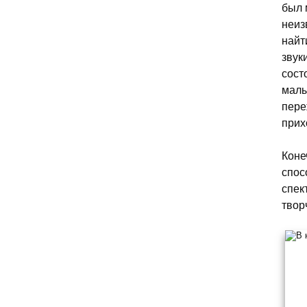
был 
неиз
найт
звук
сост
малы
пере
прих
Коне
спос
спек
твор