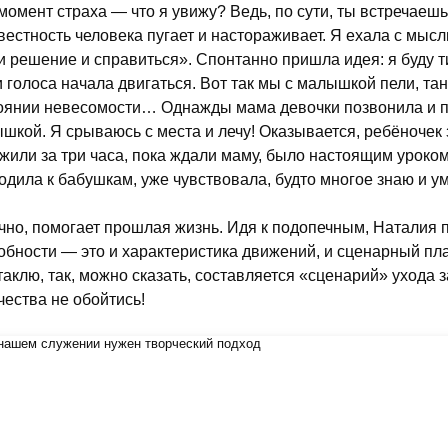
момент страха — что я увижу? Ведь, по сути, ты встречаешь
вестность человека пугает и настораживает. Я ехала с мысл
и решение и справиться». Спонтанно пришла идея: я буду ти
и голоса начала двигаться. Вот так мы с малышкой пели, тан
оянии невесомости… Однажды мама девочки позвонила и п
шкой. Я срываюсь с места и лечу! Оказывается, ребёночек з
жили за три часа, пока ждали маму, было настоящим уроком
одила к бабушкам, уже чувствовала, будто многое знаю и 
чно, помогает прошлая жизнь. Идя к подопечным, Наталия 
обности — это и характеристика движений, и сценарный пла
таклю, так, можно сказать, составляется «сценарий» ухода 
чества не обойтись!