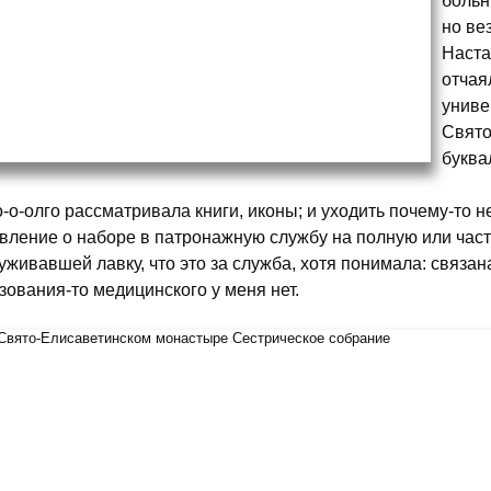
больн
но ве
Наста
отчая
униве
Свято
буква
-о-олго рассматривала книги, иконы; и уходить почему-то н
вление о наборе в патронажную службу на полную или части
уживавшей лавку, что это за служба, хотя понимала: связан
зования-то медицинского у меня нет.