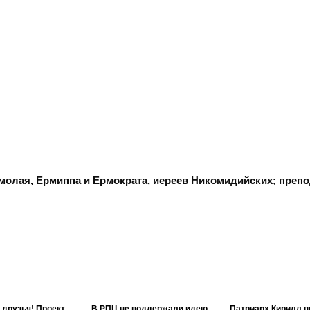
молая, Ермиппа и Ермократа, иереев Никомидийских; преп
 друзья! Проект
В РПЦ не поддержали идею
Патриарх Кирилл п