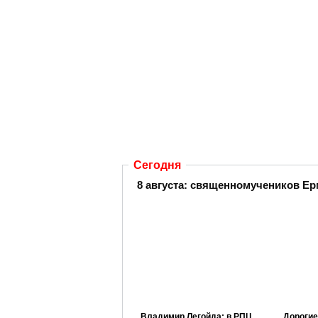
Сегодня
8 августа: священномучеников Ер
Владимир Легойда: в РПЦ
Дорогие