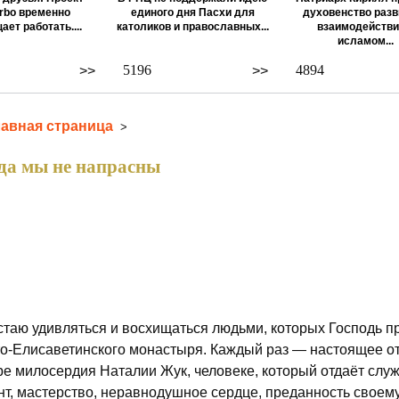
rbo временно
единого дня Пасхи для
духовенство разв
ает работать....
католиков и православных...
взаимодействи
исламом...
5196
4894
>>
>>
лавная страница
>
да мы не напрасны
стаю удивляться и восхищаться людьми, которых Господь п
о-Елисаветинского монастыря. Каждый раз — настоящее отк
ре милосердия Наталии Жук, человеке, который отдаёт служ
нт, мастерство, неравнодушное сердце, преданность своему