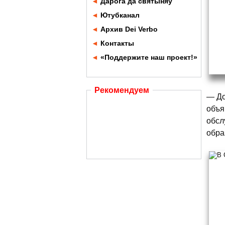
◄
Дарога да святыняў
◄
Ютубканал
◄
Архив Dei Verbo
◄
Контакты
◄
«Поддержите наш проект!»
Рекомендуем
— До
объя
обсл
обра