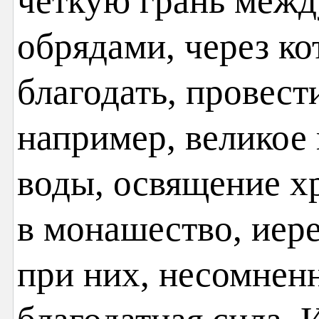
чёткую грань межд
обрядами, через ко
благодать, провест
например, великое
воды, освящение х
в монашество, иере
при них, несомнен