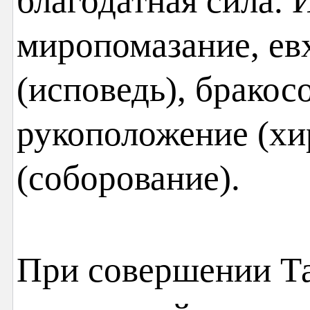
благодатная сила. 
миропомазание, ев
(исповедь), бракос
рукоположение (хи
(соборование).
При совершении Т