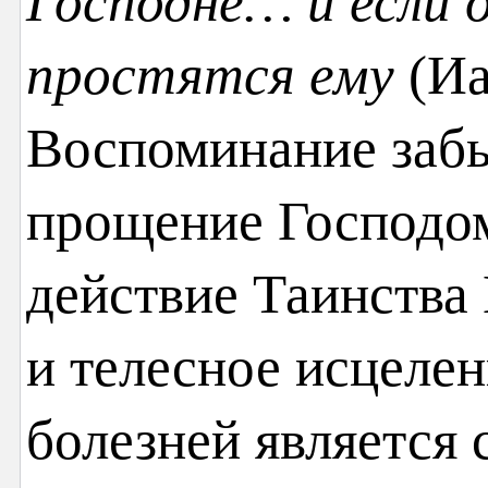
Господне… и если о
простятся ему
(Иа
Воспоминание забы
прощение Господо
действие Таинства
и телесное исцеле
болезней является 