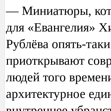
— Миниатюры, кот
для «Евангелия» Х
Рублёва опять-так
приоткрывают сов
людей того времен
архитектурное един
внутреннее убранс