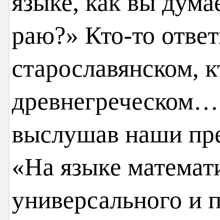
языке, как вы дума
раю?» Кто-то отве
старославянском, к
древнегреческом… 
выслушав наши пре
«На языке математ
универсального и п