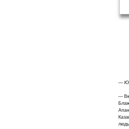
— Юл
— Вк
Блаж
Апан
Каза
людь