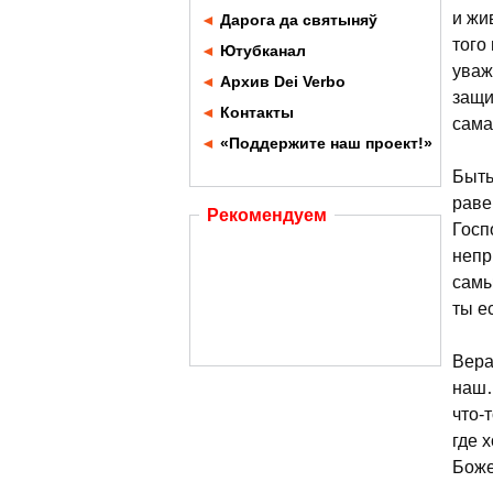
и жи
◄
Дарога да святыняў
того
◄
Ютубканал
уваж
◄
Архив Dei Verbo
защи
◄
Контакты
сама
◄
«Поддержите наш проект!»
Быть
раве
Рекомендуем
Госп
непр
самы
ты ес
Вера
наш…
что-
где 
Боже