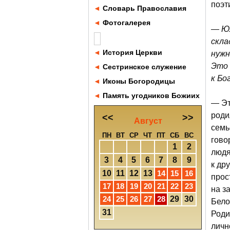
поэт
◄
Словарь Православия
◄
Фотогалерея
— Юл
скла
◄
История Церкви
нужн
Это 
◄
Сестринское служение
к Бо
◄
Иконы Богородицы
◄
Память угодников Божиих
— Эт
роди
<<
>>
Август
семь
ПН
ВТ
СР
ЧТ
ПТ
СБ
ВС
гово
1
2
людя
3
4
5
6
7
8
9
к др
10
11
12
13
14
15
16
прос
17
18
19
20
21
22
23
на з
24
25
26
27
28
29
30
Бело
31
Роди
личн