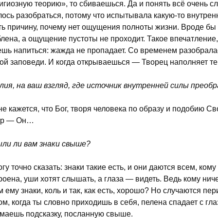
игиозную теорию», то сбиваешься. Да и понять всё очень сл
лось разобраться, потому что испытывала какую-то внутре
ть причину, почему нет ощущения полноты жизни. Вроде бы е
лена, а ощущение пустоты не проходит. Такое впечатление,
шь напиться: жажда не пропадает. Со временем разобрала
ой заповеди. И когда открываешься — Творец наполняет те
ия, на ваш взгляд, где источник внутренней силы преобр
е кажется, что Бог, творя человека по образу и подобию Св
тр — Он…
ли ли вам знаки свыше?
гу точно сказать: знаки такие есть, и они даются всем, ком
роена, уши хотят слышать, а глаза — видеть. Ведь кому ничег
м ему знаки, коль и так, как есть, хорошо? Но случаются пе
ом, когда ты словно приходишь в себя, пелена спадает с гла
маешь подсказку, посланную свыше.