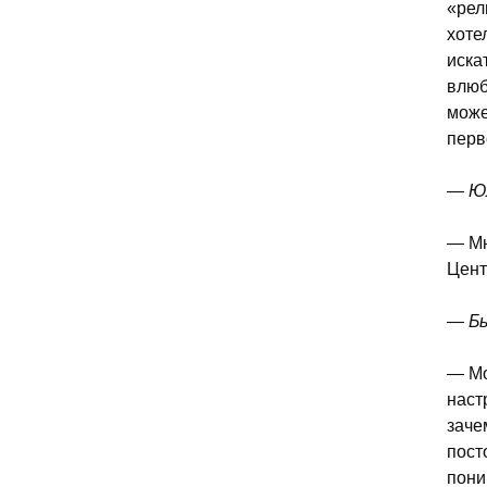
«рел
хоте
иска
влюб
може
перв
— Юл
— Мн
Цен
— Бы
— Мо
наст
заче
пост
пони