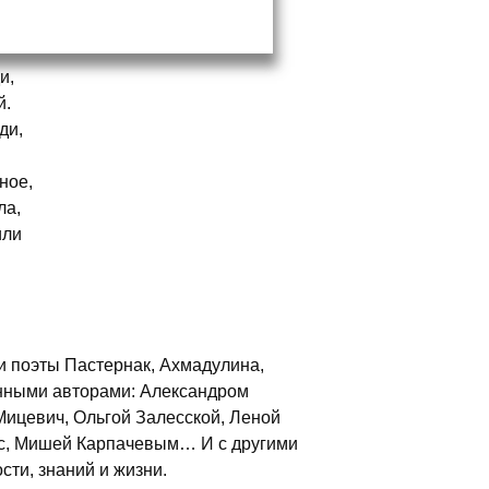
и,
й.
ди,
ное,
ла,
или
и поэты Пастернак, Ахмадулина,
нными авторами: Александром
ицевич, Ольгой Залесской, Леной
ес, Мишей Карпачевым… И с другими
сти, знаний и жизни.