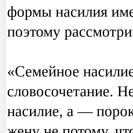
формы насилия име
поэтому рассмотрим
«Семейное насили
словосочетание. Н
насилие, а — порок
жену не потому, ч