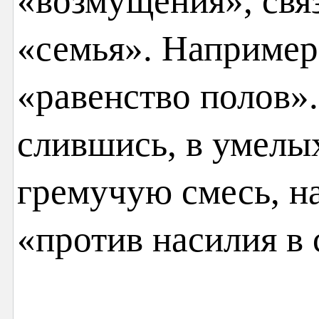
«возмущения», свя
«семья». Например
«равенство полов».
слившись, в умелы
гремучую смесь, н
«против насилия в 