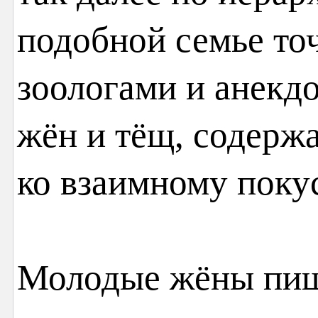
подобной семье то
зоологами и анекд
жён и тёщ, содерж
ко взаимному поку
Молодые жёны пиш