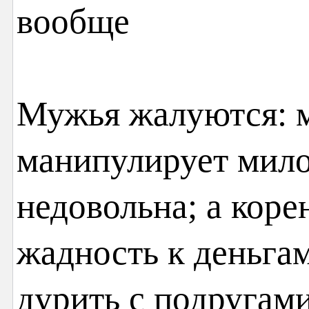
Мужья жалуются: м
манипулирует мило
недовольна; а коре
жадность к деньгам
дурить с подругами