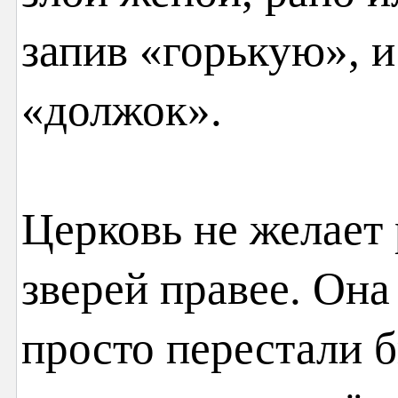
запив «горькую», и
«должок».
Церковь не желает 
зверей правее. Она
просто перестали б