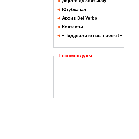
◄
Дарога да святыняў
◄
Ютубканал
◄
Архив Dei Verbo
◄
Контакты
◄
«Поддержите наш проект!»
Рекомендуем