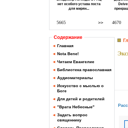
нет особого устава поста
Deive
для мирян...
прекращ
5665
4670
>>
Содержание
Г
◄
Главная
Экс
◄
Nota Bene!
◄
Читаем Евангелие
◄
Библиотека православная
◄
Аудиоматериалы
◄
Искусство с мыслью о
Боге
◄
Для детей и родителей
Расс
◄
"Врата Небесные"
◄
Задать вопрос
священнику