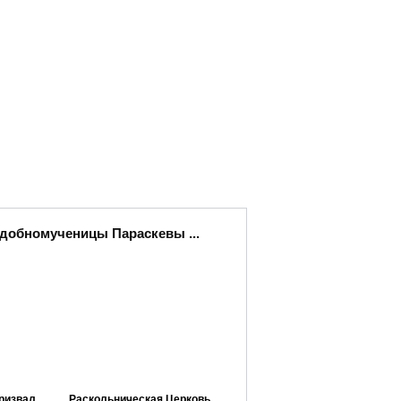
одобномученицы Параскевы ...
ризвал
Раскольническая Церковь