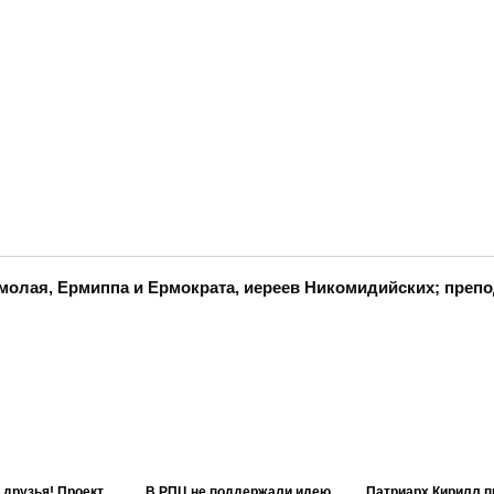
молая, Ермиппа и Ермократа, иереев Никомидийских; преп
 друзья! Проект
В РПЦ не поддержали идею
Патриарх Кирилл п