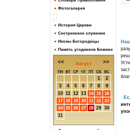
◄
Словарь Православия
◄
Фотогалерея
◄
История Церкви
◄
Сестринское служение
◄
Иконы Богородицы
Наш
разу
◄
Память угодников Божиих
реш
<<
>>
Уст
Август
заст
ПН
ВТ
СР
ЧТ
ПТ
СБ
ВС
благ
1
2
3
4
5
6
7
8
9
10
11
12
13
14
15
16
Ес
17
18
19
20
21
22
23
инт
24
25
26
27
28
29
30
упо
31