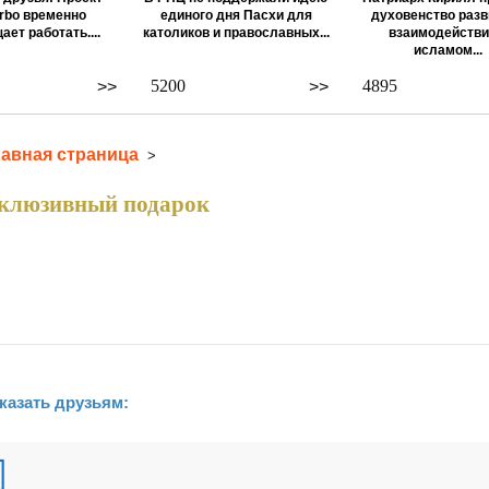
rbo временно
единого дня Пасхи для
духовенство разв
ает работать....
католиков и православных...
взаимодействи
исламом...
5200
4895
>>
>>
лавная страница
>
клюзивный подарок
казать друзьям: