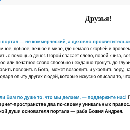
Друзья!
 портал — не коммерческий, а духовно-просветительск
мное, доброе, вечное в мире, где немало скорбей и пробле
ить с помощью денег. Порой спасает слово, порой книга, 
ное или печатное слово способно нежданно тронуть до глуб
авить поверить в Бога, может возродить и укрепить веру, 
одаря опыту других людей, которые искусно описали то, чт
ли Вам по душе то, что мы делаем, — поддержите нас!
ернет-пространстве два по-своему уникальных правос
кой души основателя портала — раба Божия Андрея.