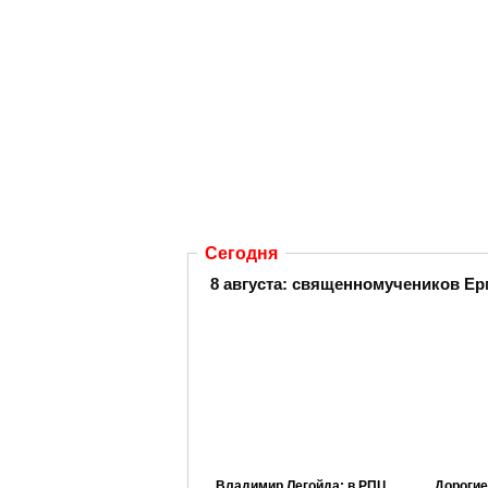
Сегодня
8 августа: священномучеников Ер
Владимир Легойда: в РПЦ
Дорогие