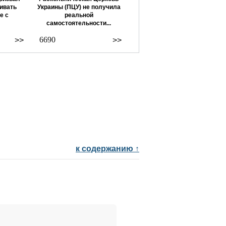
ивать
Украины (ПЦУ) не получила
е с
реальной
самостоятельности...
6690
>>
>>
к содержанию ↑