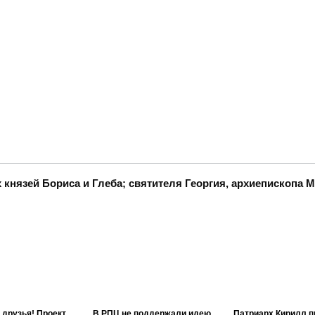
князей Бориса и Глеба; святителя Георгия, архиепископа 
 друзья! Проект
В РПЦ не поддержали идею
Патриарх Кирилл п