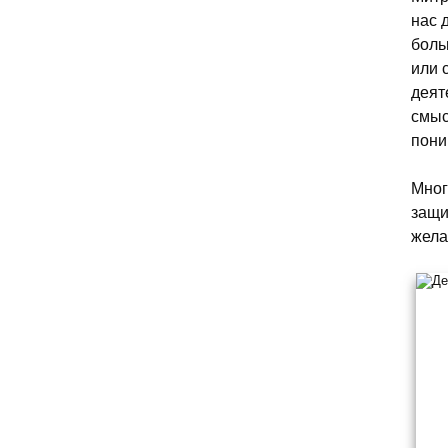
нас 
боль
или 
деят
смыс
пон
Мног
защи
жела