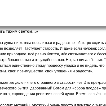
ять тихим светом…»
бы душа ни хотела веселиться и радоваться, быстро ходить 
не позволяет. Наступает старость. И даже если человек соглас
ние природное, всё равно боится, ибо связывает его с бес
стребованностью и отчуждённостью. Но, как писал Генрих Г
ваться единственно этому процессу упадка и не видеть, что 
оны, свои преимущества, свои утешения и радости».
амом же деле ничего страшного в старости нет. Это прекрас
веческого бытия, дарованный Богом для «сбора плодов» п
итого, «проведения ревизии» своей души. Время серьёзны
ополит Антоний Сурожский очень просто и понятно объяснил