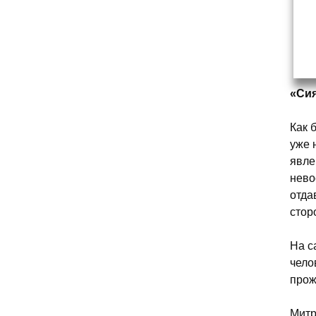
«Си
Как 
уже 
явле
нево
отда
стор
На с
чело
прож
Митр