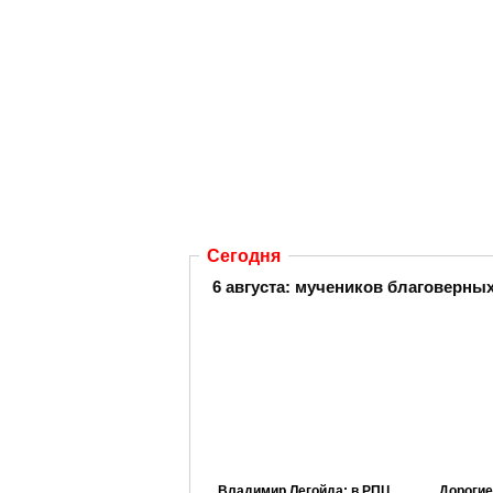
Сегодня
6 августа:
мучеников благоверных 
Владимир Легойда: в РПЦ
Дорогие