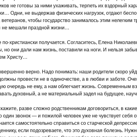
иков не готовы за ними ухаживать, терпеть их вздорный ха
ки… Одни, не выдержав физических нагрузок, отдают бесп
 ветеранов, чтобы государство занималось этим нелегким тр
 не мешали праздной жизни…
 по-христиански получается. Согласитесь, Елена Николаев
, но они дали нам жизнь, поставили на ноги. И нельзя забы
ем Христу…
вершенно верно. Надо понимать: наши родители скоро уйду
должны провести не в одиночестве, а в любви и заботе. Оче
ую очередь не ему, а нам облегчает жизнь. Современным в
авать духовный, а не материальный задел на будущее, научи
скажите, разве сложно родственникам договориться, в какие
о один звонок — и пожилой человек уже не чувствует себя 
чается самостоятельно справиться со старческой депресси
еннику, если подозреваете, что это духовная болезнь. Нуж