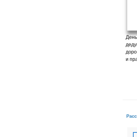
День
деду
доро
и пр
Расс