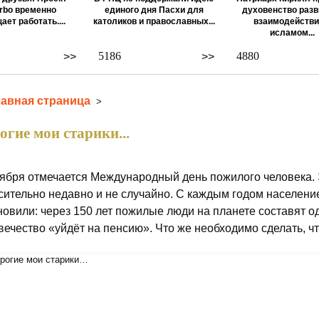
rbo временно
единого дня Пасхи для
духовенство разв
ает работать....
католиков и православных...
взаимодействи
исламом...
5186
4880
>>
>>
лавная страница
>
огие мои старики...
тября отмечается Международный день пожилого человека. 
сительно недавно и не случайно. С каждым годом населени
новили: через 150 лет пожилые люди на планете составят од
вечество «уйдёт на пенсию». Что же необходимо сделать, чт