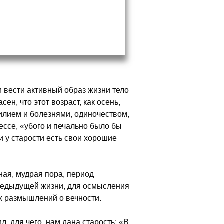
и вести активный образ жизни тело
ен, что этот возраст, как осень,
силием и болезнями, одиночеством,
ессе, «убого и печально было бы
и у старости есть свои хорошие
ная, мудрая пора, период
редыдущей жизни, для осмысления
х размышлений о вечности.
, для чего нам дана старость: «В