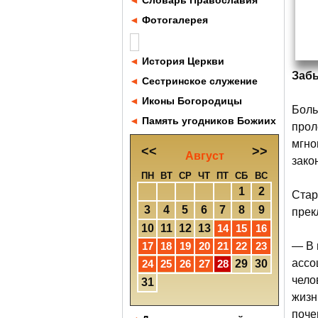
◄
Словарь Православия
◄
Фотогалерея
◄
История Церкви
Забы
◄
Сестринское служение
◄
Иконы Богородицы
Боль
◄
Память угодников Божиих
прол
мгно
<<
>>
Август
зако
ПН
ВТ
СР
ЧТ
ПТ
СБ
ВС
1
2
Стар
3
4
5
6
7
8
9
прек
10
11
12
13
14
15
16
17
18
19
20
21
22
23
— В 
ассо
24
25
26
27
28
29
30
чело
31
жизн
поче