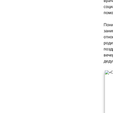
врач
соци
помо
Пони
зани
отно
роди
позд
вече
деду