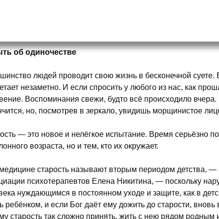
ть об одиночестве
шинство людей проводит свою жизнь в бесконечной суете. 
етает незаметно. И если спросить у любого из нас, как про
вение. Воспоминания свежи, будто всё происходило вчера. 
нчится, но, посмотрев в зеркало, увидишь морщинистое лиц
ость — это новое и нелёгкое испытание. Время серьёзно по
лонного возраста, но и тем, кто их окружает.
медицине старость называют вторым периодом детства, — 
циации психотерапевтов Елена Никитина, — поскольку нар
века нуждающимся в постоянном уходе и защите, как в детс
ь ребёнком, и если Бог даёт ему дожить до старости, вновь
му старость так сложно принять, жить с нею рядом родным 