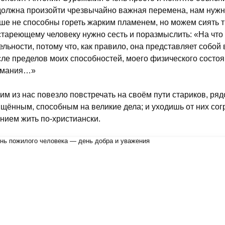
должна произойти чрезвычайно важная перемена, нам нужн
ше не способны гореть жарким пламенем, но можем сиять
стареющему человеку нужно сесть и поразмыслить: «На что
ельности, потому что, как правило, она представляет собой
ле пределов моих способностей, моего физического состоян
имания…»
им из нас повезло повстречать на своём пути стариков, ря
щённым, способным на великие дела; и уходишь от них согр
нием жить по-христиански.