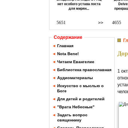
нет особого устава поста
Deive
для мирян...
прекращ
5651
4655
>>
Содержание
Г
◄
Главная
Дор
◄
Nota Bene!
◄
Читаем Евангелие
◄
Библиотека православная
1 ок
◄
Аудиоматериалы
отно
уста
◄
Искусство с мыслью о
Боге
чело
◄
Для детей и родителей
◄
"Врата Небесные"
◄
Задать вопрос
священнику