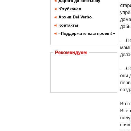
◄
Дарога да святыняў
стар
◄
Ютубканал
упрё
◄
Архив Dei Verbo
дома
◄
Контакты
дабы
◄
«Поддержите наш проект!»
— Не
мамы
Рекомендуем
дела
— Со
они 
перв
созд
Вот 
Всег
полу
свящ