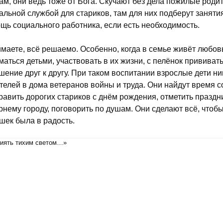
ам, они ведь тоже от Бога. Скучают без дела пожилые роди
альной службой для стариков, там для них подберут занятия
щь социального работника, если есть необходимость.
маете, всё решаемо. Особенно, когда в семье живёт любовь
маться детьми, участвовать в их жизни, с пелёнок привива
шение друг к другу. При таком воспитании взрослые дети ни
телей в дома ветеранов войны и труда. Они найдут время с
равить дорогих стариков с днём рождения, отметить праздни
рнему городу, поговорить по душам. Они сделают всё, чтоб
шек была в радость.