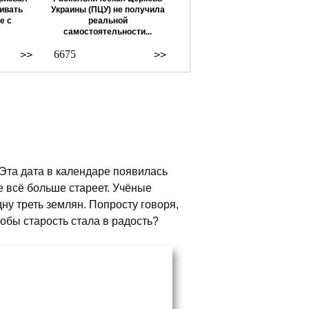
ивать
Украины (ПЦУ) не получила
е с
реальной
самостоятельности...
6675
>>
>>
Эта дата в календаре появилась
е всё больше стареет. Учёные
ну треть землян. Попросту говоря,
обы старость стала в радость?