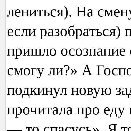
лениться). На смен
если разобраться)
пришло осознание 
смогу ли?» А Госп
подкинул новую зад
прочитала про еду 
— то спасусь». Я т