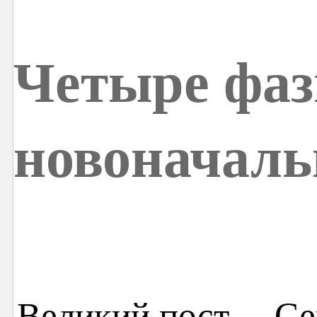
Четыре фа
новоначаль
Великий пост… Сей